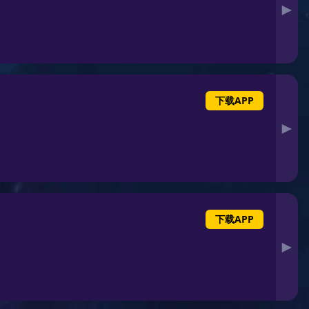
+11+8雄鹿爆冷惜败国王 拉文31分
2026-06-01 12:09
71 次阅读
首页
/
体育报道
复出与雄鹿体系重构
入状态，拿下26+11+8的全能数据，进攻覆盖突破、转身重锤
高强度攻防转换下仍显体能调配受限，连续回合的对抗输出未能