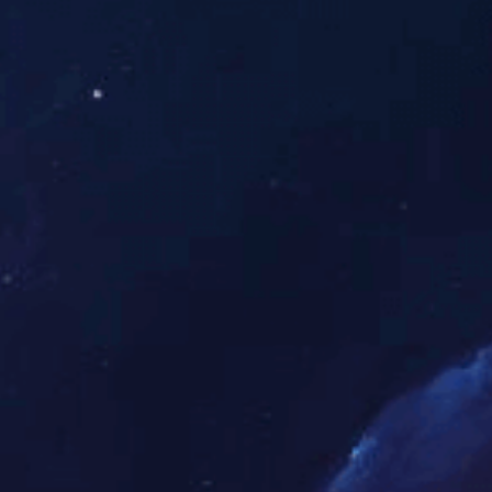
未能稳定接管比赛，战
。
位失序，国王借机频频
。
拆跳投、反击三分无缝
解，呈现“人人有终结、
传导球上的无私协作，