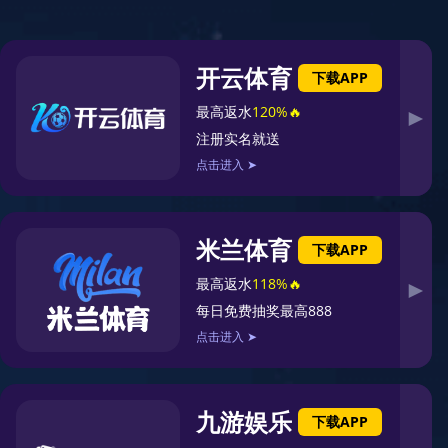
App
公司
体育
注册入口
简介
报道
h华体会
赛事实时同步
APP
为您带来高速、高清、稳定的观
端访问