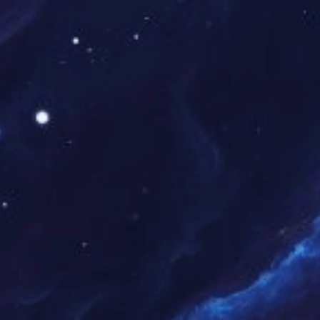
折与关键回合博弈
水岭，雄鹿试图通过提升防守压迫反扑，却反被国王用连续转换
更从容的国王掌控，势头逐步逆转。
连续两次进攻选择外线仓促出手，未能形成字母哥与后卫的高质
防线，分球弱侧精准落位，形成高效得分闭环。
赛走势，雄鹿在关键回合连续丢失后场篮板，国王多次完成二次
量投入与对抗细节上的失衡表现。
状启示与未来走向
，却暴露出围绕字母哥打造的体系仍缺乏“第二发动链”的问题
重，后续仍可能陷入攻坚断电风险。
的另一种范本：不依赖单点封神，依靠体系框架狠抓细节，形成“