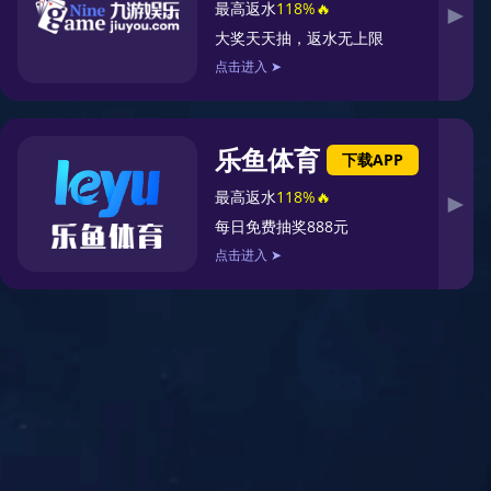
引4人20+制胜
与快攻起速，防守端也
保持稳定性。