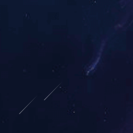
雄鹿整体依然过度依
术体系出现断层，导致
此外，雄鹿轮换衔接
卷入转换快攻，雄鹿
2、拉文引
拉文本场31分不仅体
切换，打出了“既是尖
在拉文牵制下，国王实
球球有回应”的局面，
国王角色球员高效执
让比赛从球星对飙变