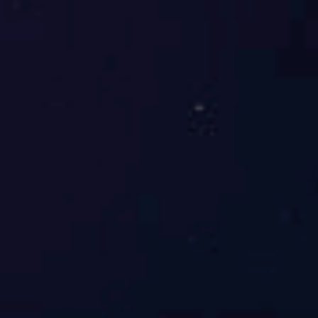
上一篇：
字母哥复出26+11+8雄鹿爆冷惜败…
下一篇：
武汉篮球队的反击革新之路：重塑团
热榜精选
#1
#2
#3