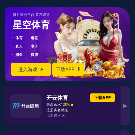
注册入口
全天更新 ·
hth华体会
赛事
实时同步
无论您身在何处，
hth华体会APP
为您带来高速、
高清、稳定的观赛体验。
下载客户端
网页端访问