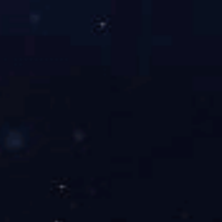
武汉排球队实力强劲
攀岩灵活性排行榜揭
上
荣登排球个人能
晓深圳攀岩队荣
数
2026-07-04
推荐
2026-06-25
推荐
2
推荐网站
联系我们
地址
support@mcjjgs.com