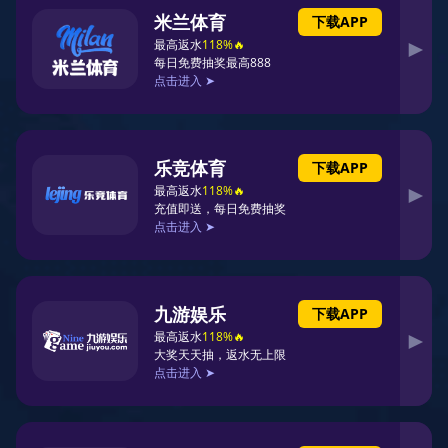
排球意识排行榜揭晓北京排球队荣
登榜首引发热议
2026-06-02 15:20
65 次阅读