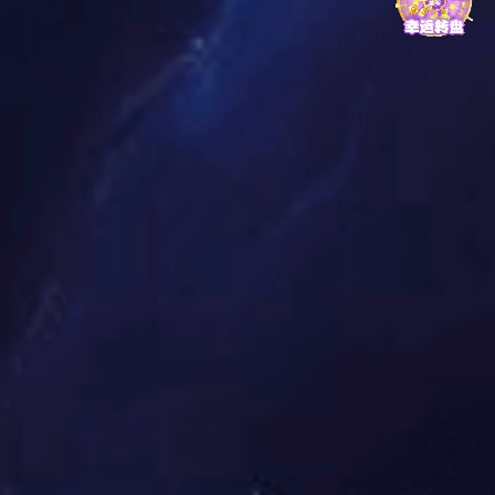
的发展前景备受期待。一方面，俱乐部将继续加大投
入力度，加强青训体系建设，以培养更多优秀年轻选
手。同时，他们还计划与国际顶级俱乐部进行交流合
作，提高整体竞技水平。这无疑将为中国女子排球的
发展注入新的活力。
另一方面，在全国范围内，越来越多的人将目光投向
这项运动。学校和社区开始陆续设立专业培训课程，
不少年轻人被激励投身于这项充满激情与挑战性的运
动当中。这表明，中国女排正处于一个崭新的发展阶
段，有着无限可能性。
最后，我们可以预见的是，通过持续努力，北京地区
乃至全国范围内都有望涌现出更多具备高水平竞技能
力及良好心理素质的新一代排球人才，为国家争光添