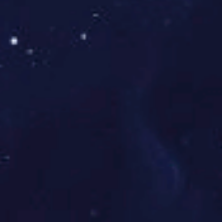
种配合不仅提高了比赛中的灵活性，还增强了球员之
间相互信任，从而在关键时刻能够做出更迅速、更有
效的决策。
最后，北京队优秀的心理素质也是成就其卓越表现的
重要原因。在紧张激烈的比赛中，他们能始终保持冷
静，并且具备较强的抗压能力。这使得他们能够在落
后时不轻易放弃，在领先时也能稳住局势，从而确保
胜利。
3、社会反响与媒体关注
北京排球队荣登榜首后，引发了社会各界广泛关注。
不少媒体对此进行了深入报道，认为这不仅是对运动
员个人努力的一种肯定，也是对整个北京市体育发展
的重要体现。同时，也有专家指出，这一排名可能会