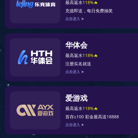
深度分
本文旨在深入分析重
断发展，现代比赛中
能力，还有效增强了