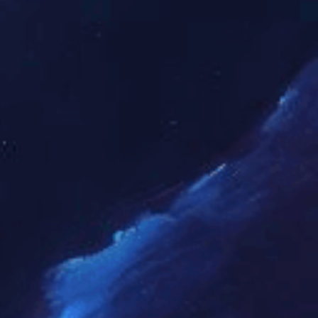
行全面分析，包括其打
了球员们在比赛中的胜
们会提前预测来球方
用各种技法，如侧身打
。在这种情况下，即便
的集体优势。
速填补空缺，通过协同
影响。