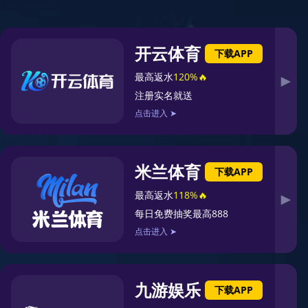
App
公司
体育
注册入口
简介
报道
h华体会
赛事实时同步
APP
为您带来高速、高清、稳定的观
端访问