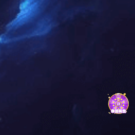
格训练后，重庆队员们
效阻止对方进攻。
对场地控制力强意味着
性的。因此，区域防守
防守战略上进一步优
。同时，这也能帮助选
的新型技法涌现，但基
时，也不能忽视传统训