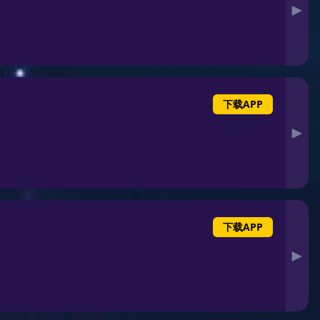
析重庆乒乓球队区域防守战术的优势
2026-06-20 17:57
35 次阅读
首页
/
体育报道
庆乒乓球队的区域防守战术，探讨其在实际比赛中的优势与应用
战术的灵活运用变得尤为重要。重庆队通过区域防守战术，不仅
团队协作水平。文章将从以下四个方面进行详细阐述：一是区域