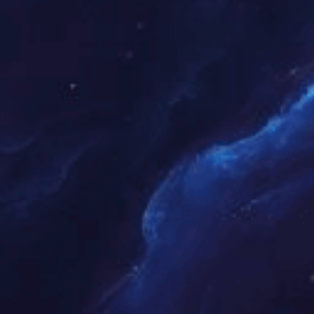
速反应能力，使得球员能够根据来球情况迅速做出决策。经过严
球时，都能做到迅速而准确，从而把握住每一个进攻机会，并有
场地空间，重庆队能够最大限度减少失误概率。在这项运动中，
多次实战检验后，这一策略已经被证明是非常有效且具有可持续
要法宝之一。
展趋势展望
兴训练方法的出现，我们可以预见到未来重庆乒乓球队将在区域
术，可以实时监测赛事中的各种数据，为教练提供更多决策依据
己的表现，从而有针对性地改进自身不足之处。
而言，加强基础技能培训仍然至关重要。虽然当前已有相当数量
运动员必不可少的一部分。因此，即便是在追求新的策略和技法
团队实力始终处于领先水平。