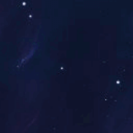
球队如何实施该战术；三是该战术在实际比赛中的优势；四是对
更好地理解重庆乒乓球队独特的竞争策略以及其对中国乒乓球运
守战术概述
基于对场地空间合理划分，选手根据对方来球方向和落点进行快
间的默契配合与快速反应，以达到最佳防守效果。在这种模式下
时也要具备良好的判断能力，以应对瞬息万变的局势。
，根据不同对手和比赛条件，灵活调整各自的位置和角色。他们
，使每位成员都能够迅速适应变化。同时，该队也通过科学训练
含心理层面的准备，包括集中注意力、保持冷静等。在高强度的
为关键。重庆队员们通过不断实践，将这些理念融入日常训练，