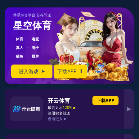
注册入口
全天更新 ·
hth华体会
赛事
实时同步
无论您身在何处，
hth华体会APP
为您带来高速、
高清、稳定的观赛体验。
下载客户端
网页端访问