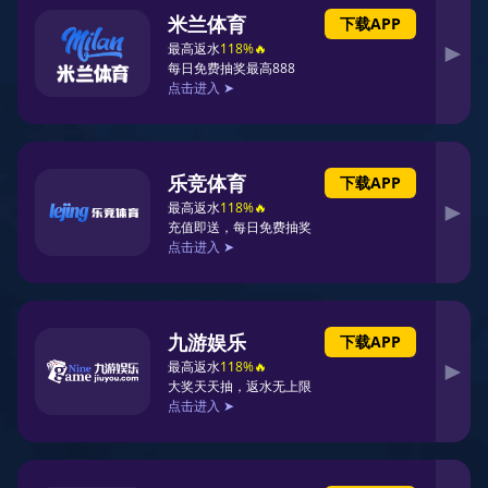
武汉排球队实力强劲荣登排球个人
能力排行榜第五名
2026-07-04 16:31
39 次阅读