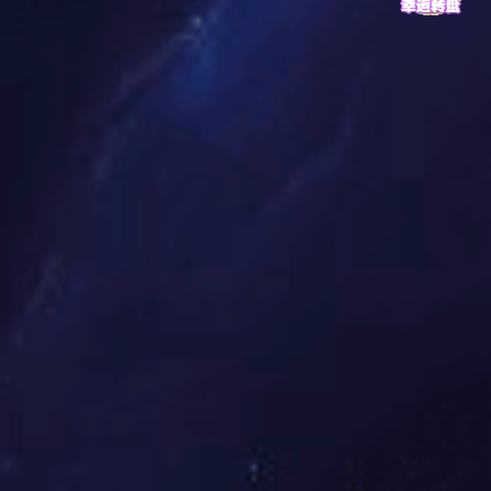
功，还具备良好的心理素质，可以在高压环境下发挥
稳定表现。这让武汉队在各类比赛中占据先机。
再者，这些年轻选手大多具备较高的竞技天赋，加之
长期严格训练，使他们逐渐成长为各自位置上的核心
力量。特别是在关键分数阶段，他们往往能够挺身而
出，为团队贡献重要分数。同时，一些老将则起到了
传帮带作用，将自身丰富经验传授给年轻人，共同推
动整个团队向前发展。
最后，通过不断参加国际国内大赛，这些选手获得了
宝贵的大赛经验，从容应付各种复杂局面。他们深知
如何处理压力，并学会调整心态去迎接挑战，这也是
武汉排球队能够取得如此佳绩的重要原因之一。