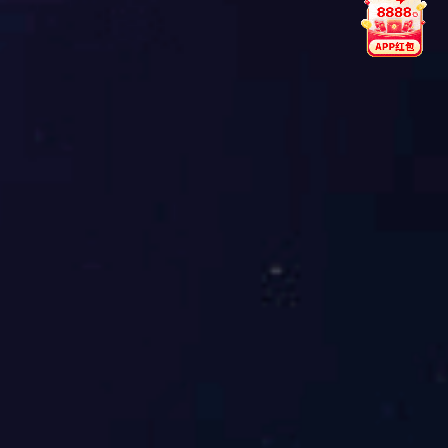
中国体育事业的发展贡献一份力量。
上一篇：
武汉排球队实力强劲荣登排球个人…
下一篇：
英超球队的每年收支情况分析
热榜精选
#1
#2
#3