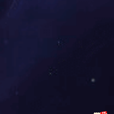
最后，要重视赛后总结环节，通过反思比赛过程中的
表现，不断调整战术策略，同时也要关注选手们情感
层面的反馈，为今后的发展奠定坚实基础。
总结：
综上所述，广州市乒乓球队在强化其竞赛表现方面，
需要从多个角度入手，全方位提升选手们的心理素
质。无论是在面对外部压力还是内部竞争，都应该采
取积极有效的方法来应对，在此过程中不断探索新的
解决方案，以应对快速变化的竞技环境。
只有这样才能够使得这支历史悠久且充满潜力的队
伍，在未来取得更加辉煌的成就。在此过程中，我们
期待看到更多优秀人才崭露头角，同时也希望能够为