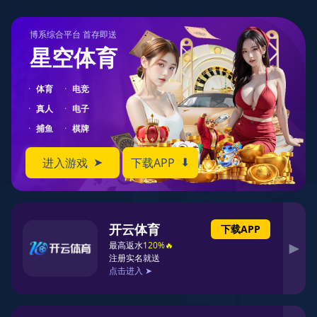
注册入口
全天更新 ·
hth华体会
赛事
实时同步
无论您身在何处，
hth华体会APP
为您带来高速、
高清、稳定的观赛体验。
下载客户端
网页端访问