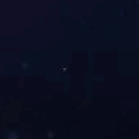
热榜精选
#1
#2
#3
2018年足球明星丑闻
上海排球队在世界杯
CS
揭秘背后的真相
预选赛中的强势
晓
2026-08-02
推荐
2026-06-06
推荐
2
推荐网站
联系我们