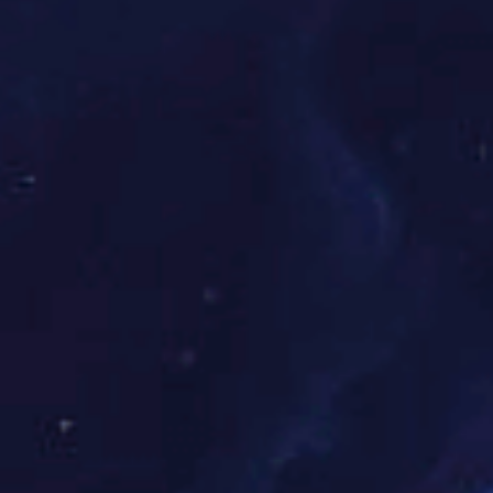
动态，有效指导现场决策，从而确保战术执行到位。
3、注重心理素质培养
随着竞争日益激烈，心理素质成为影响运动员表现的
重要因素。为了帮助球员更好地应对压力与挑战，武
汉篮球队特别设立了一系列心理辅导机制，包括请专
业心理医生进行定期咨询和组织心理素质培训课程。
通过这些措施，球员们逐渐学会如何管理自己的情
绪，在高压环境下保持冷静并发挥最佳水平。同时，
这种培养也增强了他们面对困难时的不屈精神，让每
位选手都能在逆境中寻找解决方案，而不是选择放
弃。
另外，通过定期开展模拟比赛及压力测试，让运动员