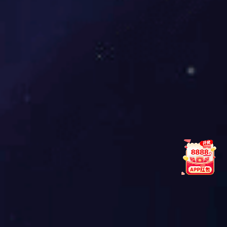
总结：
总之，利物浦与洛杉矶FC虽然分别代表着不同历史背
景和文化，但它们在发展过程中却有许多共同点。不
论是追求卓越成绩还是致力于品牌塑造，这两支球队
都展现出了强烈的发展意愿。在未来，相信它们会继
续为全球足球增添色彩，同时推动彼此更进一步实现
突破目标。
从历史交锋回顾来看，可以看到每次相遇都蕴含着无
数故事，无论胜负如何，都彰显出双方努力拼搏、不
懈追求卓越精神。而这种精神正是体育运动最核心、
最宝贵的一部分，也将在今后的岁月里继续鼓舞着每
一个热爱足球的人士前行。