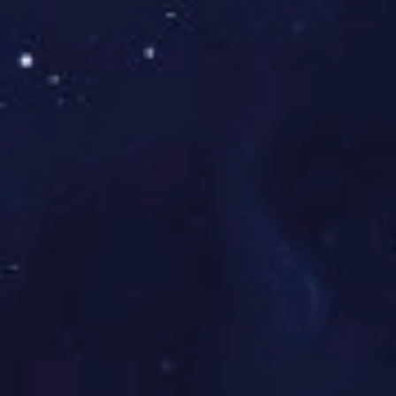
明星球员，为球队增添更多实力。
此外，洛杉矶FC还注重与社区互动，通过举办各种活
动增强与当地居民的联系。他们希望能将自己打造成
不仅是一支竞技球队，更是一个文化符号，这种理念
也帮助他们迅速积累了忠实粉丝群体。
3、历史交锋情况
虽然利物浦与洛杉矶FC之间的直接交锋并不频繁，但
每一次碰面都充满看点。首次相遇是在某个友谊赛
上，两队通过比赛展示各自风格，使球迷对双方都有
更深入了解。从比赛结果来看，两队各有胜负，一场
场精彩对决让人印象深刻。
不同于传统意义上的防守反击战术，利物浦强调高压
逼抢，而洛杉矶FC则更加注重快速反击和技术流派。