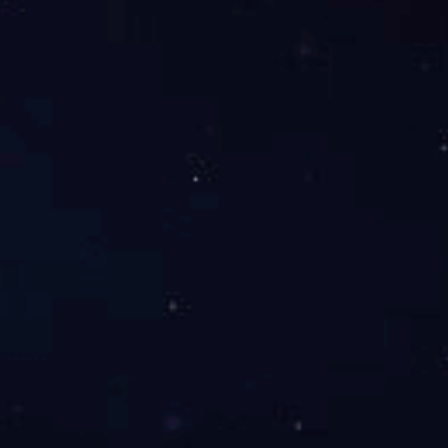
篮球意识排行榜揭晓广州篮球队荣
4
WE战术解析：如何构建有效
的反击体系
2026-06-12
推荐