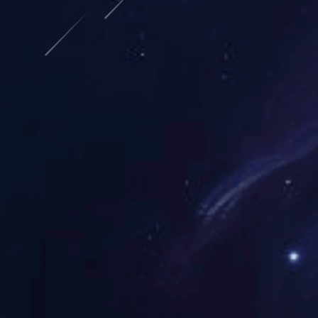
仅在防守端贡献颇丰
遏制住了塞维利亚的
与此同时，塞维利亚
次威胁射门。他与队
表现，各自做出了数
整体来看，本场友谊
让老将们再次证明了
3、比赛中
整场比赛可谓高潮迭起
妙配合打破僵局，那
了现场气氛，也让利