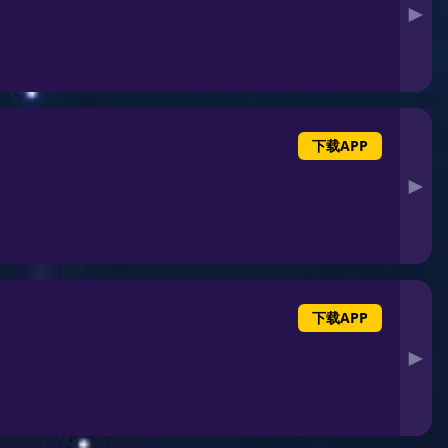
塞维利亚激战成和双方在友谊赛中展
2026-06-05 14:10
65 次阅读
首页
/
体育报道
中，英超豪门利物浦与西甲劲旅塞维利亚展开了一场激烈的较量
收场，但精彩的进攻与防守让球迷们大呼过瘾。文章将从四个方
的战术布局、球员表现、比赛中的关键时刻以及友谊赛的重要性