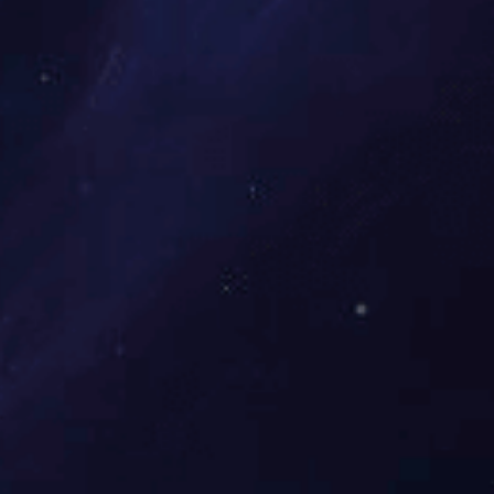
并非生死攸关，但每一分每一秒都值得珍惜，每一个细节都是未
的友谊赛，却能掀起波澜，为未来奠定基础。
可以看到，在这堂足球课上，两个顶级俱乐部用实际行动向我们
是技战术思想还是团队合作精神，都为我们提供了极具启发性的
化、一种情感联系，让全世界的人们共同享受着足球带来的快乐
高质量且富有竞争性的交锋，不仅提升了观众观看体验，同时也
们期待更多这样的精彩赛事出现，让世界各地的人们一起共享足