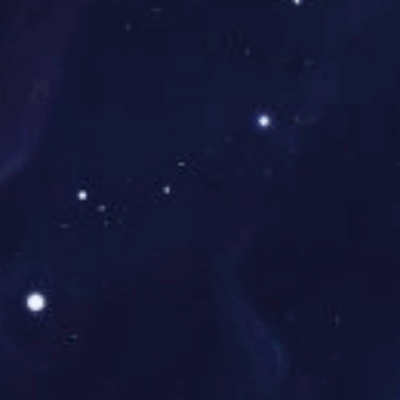
，还积极参与到进攻之中，通过精准传球帮助前锋创造机会。而
一些快速反击。
前锋拉基蒂奇同样不甘示弱，他凭借个人技术和速度多次撕扯开
友之间默契配合，让上半场他们曾一度取得领先。此外，在门将
次关键扑救，为球队保住平局立下赫赫战功。
赛成为了诸多优秀球员展示个人实力的平台，不仅让人看到了年
自己的价值。这种高水平对抗无疑是对双方阵容深度及整体实力
的关键时刻
，其中几个关键时刻令人印象深刻。例如，在比赛第30分钟时
一脚精准传送直接找到了禁区内无人盯防的小将，为球队先拔头
物浦感受到了巨大的压力。