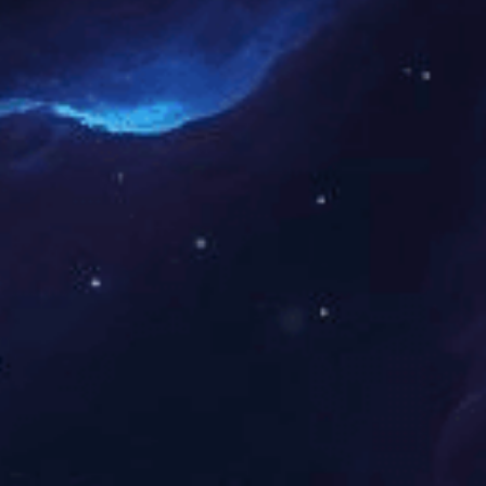
综上所述，即使结果
时候，一场看似普通
总结：
通过此次分析，我们
上的竞技体育。不论
项运动，更是一种文
总之，这样高水平、
的发展。在未来，我
上一篇：