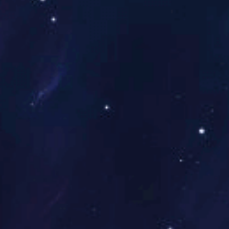
解现代足球的魅力和竞争的激烈程度。
局分析
和塞维利亚各自采取了不同的战术策略，以应对彼此的特点。利
压逼抢著称。在这场友谊赛中，他们继续保持了这一风格，通过
式不仅提升了球队的攻击效率，还有效限制了对手的发挥。
则选择了一种更为稳妥的战术，他们注重防守反击，依靠后卫线
击。在面对利物浦的大举进攻时，塞维利亚展现出了出色的组织
制造威胁。
布局，使得比赛过程充满了悬念。双方在进攻与防守之间不断转
同时，这也体现了两支球队教练团队对于战术研究和临场指挥能
现亮点
多名球员展现出了极高水平。对于利物浦而言，中场核心法比尼