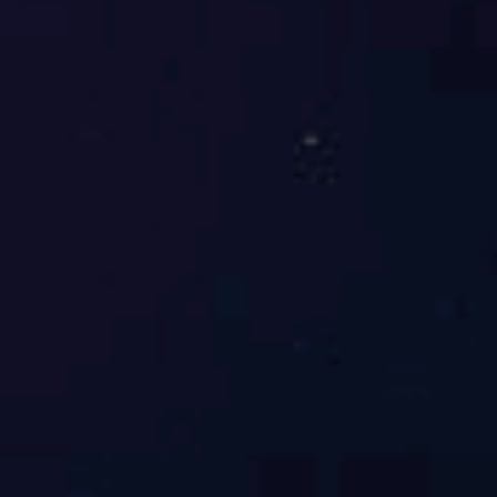
上一篇：
深圳网球队实力强劲荣登全国网球…
下一篇：
赛后分析：上海足球队与成都足球队
热榜精选
#1
#2
#3