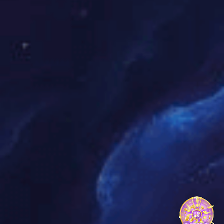
统化的训练计划，提高运动员身体素质与技战术水
平。在调动全体成员积极性的同时，他们也注重心理
辅导，让运动员在压力下依然保持最佳状态。这种全
方位关怀让队伍士气高涨，更加团结一致。
最后，在实战演练中，教练团队不断总结经验，根据
不同比赛情况灵活调整策略，有效降低失误率。此
外，他们还鼓励创新思维，让选手们敢于尝试不同打
法，以适应快速变化的赛场环境。这种务实且富有创
造性的执教风格，无疑为北京网球队的发展奠定了坚
实基础。
4、未来发展的展望
展望未来，北京网球队将在继续巩固当前成绩基础上
进一步探索更高目标。他们将在青训系统上下功夫，