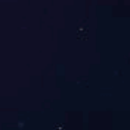
上一篇：
重庆滑板队荣登滑板意识排行榜第…
下一篇：
北京网球队状态变革引发热议球员
热榜精选
#1
#2
#3