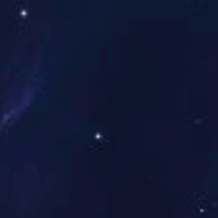
伍刚刚成立，面临着许多挑战。然而，通过科学合理
的队伍建设和系统化的训练方法，深圳网球队逐步实
现了自我突破。在短短几年内，他们不仅吸引了一批
优秀的球员，还形成了独特的团队文化，使得每位成
员都能充分发挥自己的潜力。
为了提升整体实力，深圳网球队注重基础设施建设与
资源配置。俱乐部拥有先进的训练场地和设备，为运
动员提供了良好的训练环境。此外，定期举行内部比
赛和友谊赛，不仅增强了队员之间的默契，也提高了
个人竞技水平。这些举措为他们在全国范围内取得佳
绩打下了坚实基础。
同时，在人才培养方面，深圳网球队积极与高校及职
业俱乐部联系，通过交流合作，引进外部优质资源。