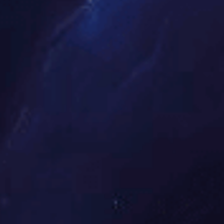
彩。
尤其是在全国性比赛中，他们以顽强拼搏、不屈不挠
著称，每场比赛都全力以赴。无论是单打还是双打项
目，都体现出极高水平，让人刮目相看。正因如此，
他们最终跻身全国网球实力排行榜第七位，这不仅是
对过去努力奋斗的一次肯定，也是对未来发展的新起
点。
true然而，要想继续保持这种优势并进一步提升排
名，需要他们不断总结经验教训。在接下来的比赛
中，加强技战术创新、优化训练流程，将是提升整体
实力的不二法门。因此，全体成员需要继续保持热
情，共同迎接未来挑战。