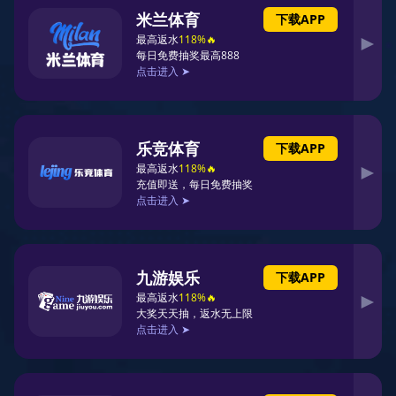
深圳网球队实力强劲荣登全国网球
实力排行榜第七位
2026-06-19 14:53
29 次阅读