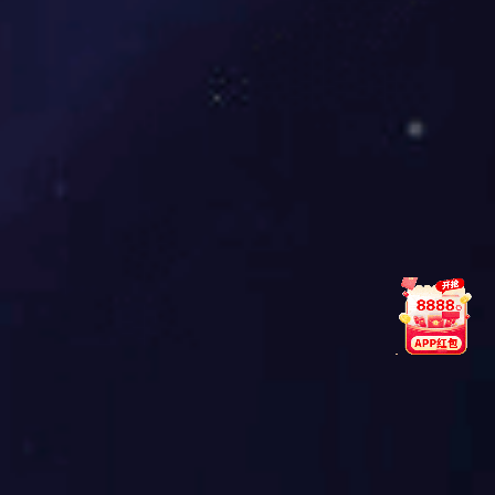
总结：
综上所述，深圳网球队凭借科学合理的发展战略、专
业卓越的教练指导以及优秀运动态度，在全国网球实
力排行榜上取得第七名这一骄人成绩，这是多方努力
共同作用下所形成的一次成功典范。同时，我们也应
看到，这只是一个新的起点，对于未来，他们还有更
高、更远的发展目标待去追寻。
未来，在继续加强内部建设、完善训练机制以及拓展
国际视野方面，相信深圳网球队必将在更多赛场上绽
放光芒。期待他们再创佳绩，为中国体育事业贡献更
多力量！