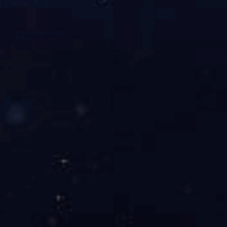
英超一月度最佳主教
足球明星4K超清壁纸
北
练评选全纪录回
精选分享让你尽
联
2026-06-17
推荐
2026-08-05
推荐
2
推荐网站
联系我们
地址
support@mcjjgs.com
hth华体会