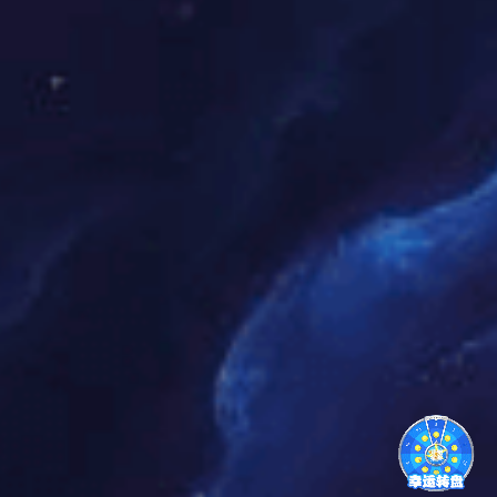
挑战自我，以求达到新的高度。同时，这种团结协作
精神也成为了推动整个队伍进步的重要动力，使得每
个人都朝着共同目标努力奋斗。
值得注意的是，在国际化日益增强的大背景下，深圳
网球队开始注重培养选手的综合素养，包括语言能
力、文化理解等，以帮助他们更好地融入国际赛事。
这种前瞻性的培养理念，为球员未来的发展开辟了更
广阔的平台。
4、赛事表现与成绩
近年来，深圳网球队在各类国内外赛事中的表现令人
瞩目。他们凭借扎实的技术基础和出色的心理素质，
多次闯入重要比赛决赛，并赢得多项荣誉。这些成就
不仅证明了他们强大的竞技水平，也为城市争光添