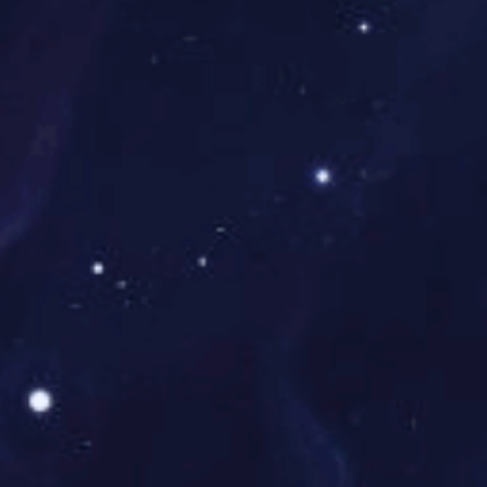
副攻和二传等关键位置上，他们均有实力派选手坐镇，以增强整
，球队通常选择具备强大扣杀能力和良好心理素质的球员，这样
来源。同时副攻也不可忽视，他们负责阻拦对方攻击并为主攻创
应速度。
接团队的重要角色，需要具备极强的场上观察能力和传球技巧。
为其他队员创造最佳得分机会。因此，合理的人事安排和明确角
的一大保障。
略与阵型布置
可以抵消对方强大的攻击力。成都排球队在防守方面采取了多层
成功率及减少失误率。这一过程涉及到阵型布置以及各个位置之
球队一般采用4-2或5-1阵型，根据对手不同特性进行适当调整