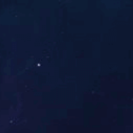
动对中国排球发展的思
队合作与个人能力的结
最佳攻击效果。
裂对方防线。这种战术
率。
对手时，他们可能会加
球队在面对不同挑战时
工，确保每个位置都有