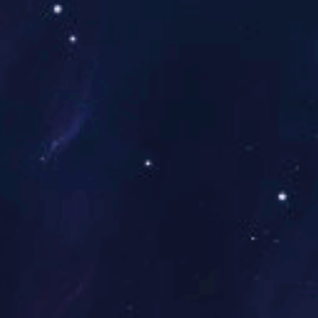
希望能够为读者提供一个深入了解成都排球队战术的视角，并推
局的整体战略
进攻是决定胜负的重要因素之一。成都排球队的进攻布局强调团
各个位置的球员需要根据实际情况灵活调整自己的角色，以实现
常采用多点开花的进攻方式，通过不同位置球员的轮番攻击来撕
难度，还能充分发挥各个主力队员的技术特点，提高整体进攻效
教练会根据比赛形势选择特定的攻击手段。例如，当面对强大的
以期迅速得分或拉开比分差距。这种灵活多变的战术使得成都排
置与角色分工
队伍表现的重要因素。成都排球队注重每位球员在场上的角色分