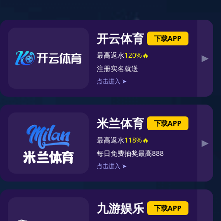
App
公司
体育
注册入口
简介
报道
h华体会
赛事实时同步
APP
为您带来高速、高清、稳定的观
端访问