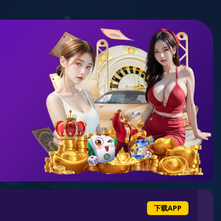
全天更新 ·
ht
无论您身在何处，
hth华体会
赛体验。
下载客户端
网页