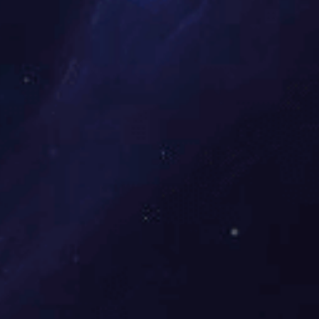
辅导团队紧密合作，也是提升临场应变能力的重要环节。在压力
冷静，有助于提升他们处理复杂局面的信心，从而更好地展现出
分析成都排球队从进攻布局到防守策略各个方面，可以看出该队
灵活多变且富有针对性的战术体系。从人员配置到临场应变，每
在激烈竞争中立于不败之地的重要因素之一。
队能够继续保持这种敏锐度和创新精神，将可能进一步推动自身
献更多精彩表现。同时，也希望更多人关注并支持地方体育事业