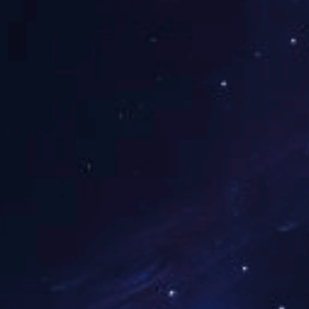
球员都需要明确自己
练，不断优化队伍阵
同时，在实际比赛中
后卫必须迅速做出反
们能够有效抵挡住对
4、临场应
临场应变能力是优秀
队非常重视这一方面
种潜意识行为。
例如，在面对强敌或
新部署阵型。这种灵
下依然保持斗志。