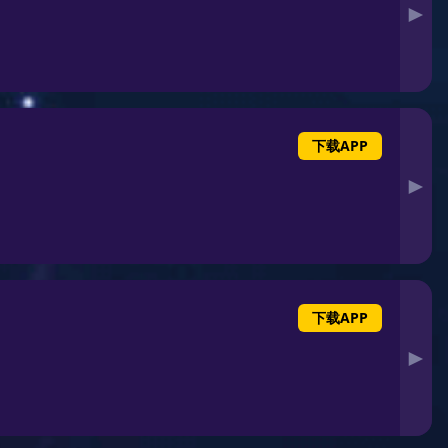
队战术解析：从进攻布局到防守策略
2026-06-01 12:09
67 次阅读
首页
/
体育报道
战术进行了全面解析，重点关注其进攻布局和防守策略。首先，
队如何在比赛中有效地进行进攻与防守。接着，从人员配置、战
布局，随后再针对防守策略进行详细剖析，包括防守站位、协调