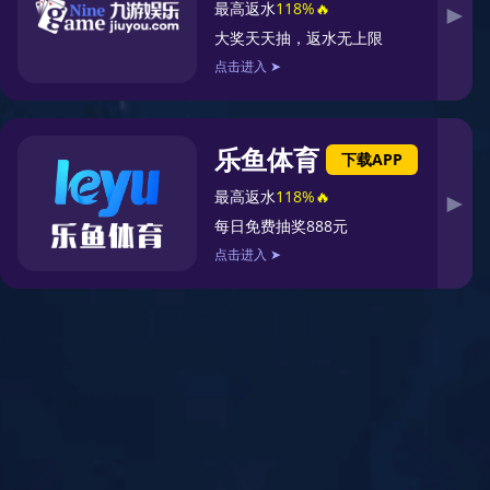
的全面探讨
我们将从整体战术理念
术执行、技术运用三个
配合以及临场应变等内