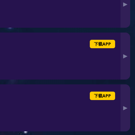
：从青涩少年到乒乓球巨星的奋斗与
2026-06-30 15:43
38 次阅读
首页
/
体育报道
将深入探讨乒乓球巨星王强的成长历程，揭示他从青涩少年到世
生涯的回顾，本文将分别从他的早期训练、重要比赛经历、心理
述。读者不仅能了解到王强在乒乓球领域的成就，还能感受到他