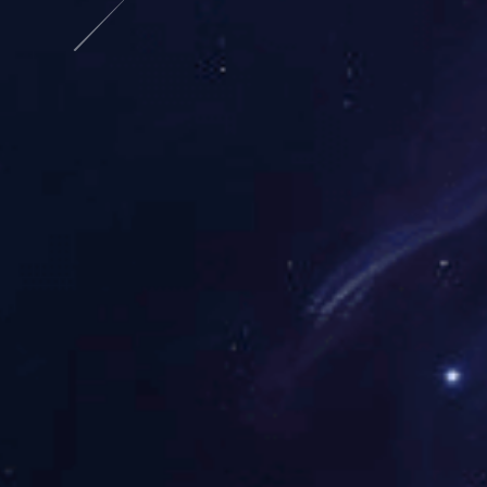
历让他迅速成长。尤
也吸引了不少关注。
随着名气逐渐提升，
划。这段时间里，他
刻的理解。
然而，在取得一定成
选，这一打击令他陷
下来的训练中。
3、心理素
成功往往不只是依靠
练，通过冥想、放松
关键比赛中的紧张情