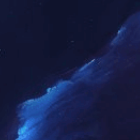
得他在队内崭露头角，
并制定针对性的训练计
胜利与失败都有了更深
于紧张和失误未能入
加坚定的信念投入到接
强请来了专业心理教
如应对压力，无论是在