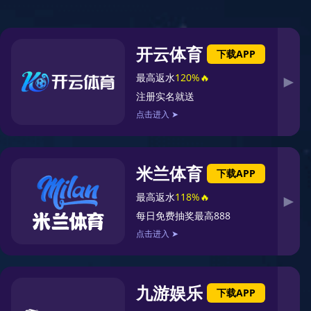
App
公司
体育
注册入口
简介
报道
h华体会
赛事实时同步
APP
为您带来高速、高清、稳定的观
端访问