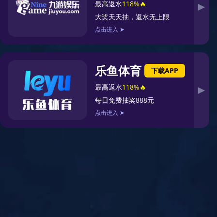
荣耀之路
界冠军的奋斗与荣耀之
素质培养以及未来展望
背后的辛勤付出和不懈