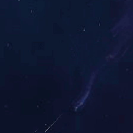
努力。希望通过此文
1、早期训
王强出生在一个普通
便为他报名参加了当
展现出的天赋和努力
在训练过程中，王强
到无比疲惫。然而，
让他忘记所有的不适
随着时间推移，王强
他的技术，也磨炼了
2、重要比
进入青少年时期后，