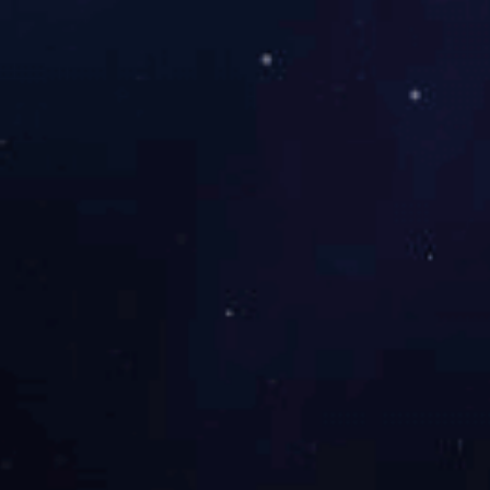
热榜精选
#1
#2
轻松掌握PS足球明星手绘技
初出茅庐
巧的视频
茵场上
2026-07-23
推荐
2026-07