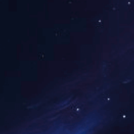
此外，为了增强自信
了他的个人成长，让
实践证明，这种心理
能够享受比赛带来的
4、未来展
如今，作为中国乒乓
的开始。在接受采访
多年轻运动员，让他
此外，王强也非常关
为，这是自己作为一
对于即将到来的国际