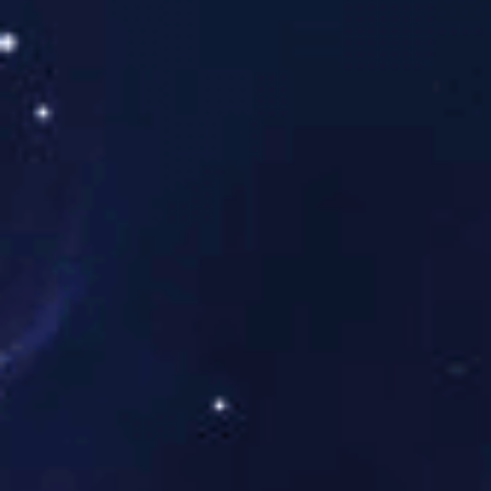
随着时代的发展和技术的进步，上海滑板队逐渐形成
了一套独特的战术理念。从最初以个人表演为主，到
如今强调团队配合和多样化技巧，战术理念的转变体
现了整个团队适应环境变化的能力。在早期阶段，选
手们更多地依赖个人技术，而团队之间缺乏有效沟
通，这样限制了整体表现。
近年来，上海滑板队引入了新的训练方法，加强了选
手之间的互动与交流。通过视频分析和集体讨论，队
员们能够更好地理解彼此的风格，从而提高配合默契
度。这种互动不仅增强了团队凝聚力，还让每位选手
在比赛中能够发挥自己的长处，为整体表现增添亮
点。
此外，在战术执行层面上，上海滑板队开始注重策略