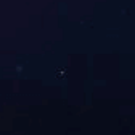
热榜精选
#1
#2
#3
热刺对阵那不勒斯精
贝尔格与布拉格对决
组
彩直播视频回放
竞猜分析及赛前
合
2026-05-31
推荐
2026-06-25
推荐
2