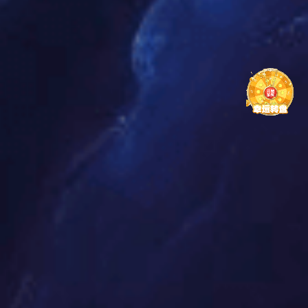
体协调性的提升，通过这一切努力，使得他们在复杂
多变的比赛环境中游刃有余。
4、个体风格与整体战术
每位运动员都有自己独特的风格，而这些个体特色往
往会直接影响到整体战术布局。对于上海滑板队而
言，他们非常重视这一点，通过发挥每位选手自身优
势来丰富球队整体打法。例如，有些选手擅长快速转
弯，而另一些则表现出色于高难度跳跃，这些差异使
得球队可以采用多元化战略来面对不同类型对抗者。
为了最大程度上发挥各自特点，教练组通常会结合每
名选手的数据制定专属计划，并确保所有成员都能清
楚了解彼此的优势及潜力。这种精细化管理不仅让每
位成员感受到被重视，同时也增强了战略实施过程中