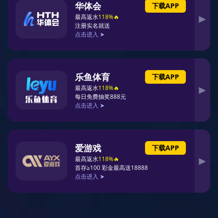
首页
/
体育报道
本文将深入分析上海滑板队的战术演变与转换打法的
独特魅力。首先，我们将探讨上海滑板队在战术理念
上的变化，如何通过不同阶段的发展不断提升自身实
力。接着，将分析其在比赛中的灵活应变能力，如何
根据对手和场地条件调整战术策略。此外，文章还会
关注团队协作的重要性，以及个体风格对整体战术的
影响。最后，我们会总结这些因素如何共同构成了上
海滑板队独特的竞技魅力，使其在国内外赛场上均取
得了优异的成绩。
1、战术理念的演变