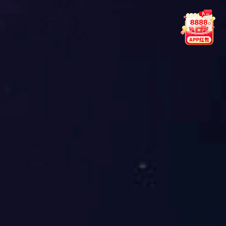
的综合体现。
未来，随着技术不断进步以及竞技水平日益提高，相
信上海滑板队将继续探索新的路径，以更具创新性的
方式迎接挑战。他们必将在竞技体育领域书写更加辉
煌的新篇章，为中国乃至世界范围内推广这项极具魅
力和创意性的运动贡献力量。
上一篇：
阿森纳对阵蔚山现代精彩直播全程…
下一篇：
王强专访：从青涩少年到乒乓球巨星