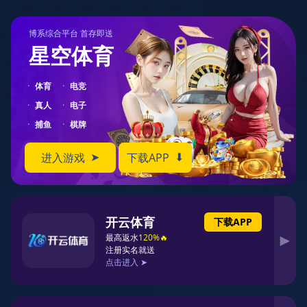
注册入口
全天更新 ·
hth华体会
赛事
实时同步
无论您身在何处，
hth华体会APP
为您带来高速、
高清、稳定的观赛体验。
下载客户端
网页端访问