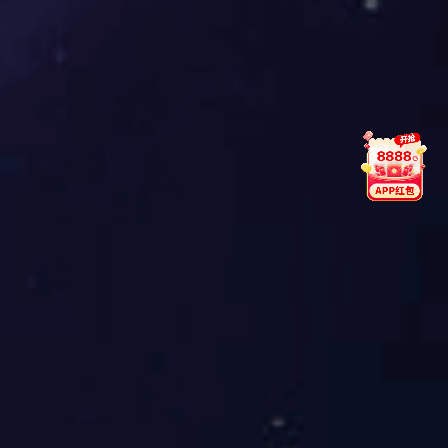
从多个角度剖析了这一事件，并揭示出背后隐含的问
题及可能的发展方向。
希望通过这次起伏，让更多玩家理解职业电竞的不
易，同时也期待着 IG 在接下来的赛季中能够再创辉
煌，为众多粉丝带来更多荣耀，也让整个DOTA2圈子
充满激情与活力！
上一篇：
成都滑板队员个人能力深度对比与…
下一篇：
上海足球队耐力表现数据分析揭示