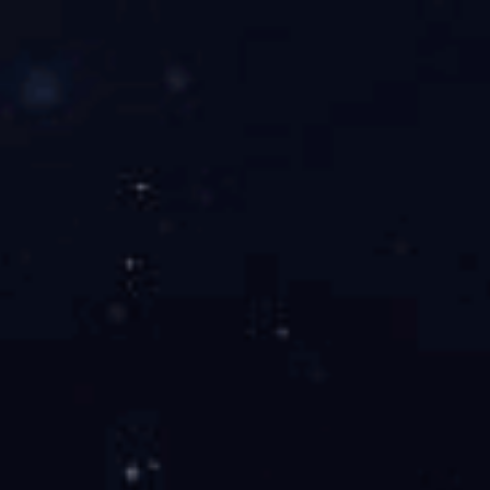
推荐网站
联系我们
地址
support@mcjjgs.com
hth华体会
hth华体会（中国）官方网站-hth.com为用户提供权威稳定的访问入
口与优质体验环境，hth华体会官网、登录、入口、网页版、手机
app下载、最新注册链接安全快速，华体会hth官网平台整合足球赛
事直播、篮球数据分析及体育资讯内容，打造综合服务平台。