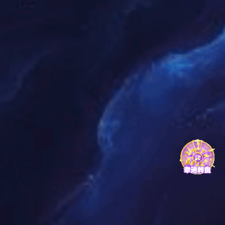
个团队的发展状态和未来潜力。这种外部评价无疑会
影响到选手心理，因此需要更加注重心理调节，以迎
接接下来的挑战。
总之，无论如何，第七名这个结果都激起了广大球迷
对于IG未来前景的新期盼，同时也促使球队重新审视
自身的问题，以期在今后的比赛中取得更好的成绩。
4、未来展望与可能性
展望未来， IG有必要进行深思熟虑以调整策略，提高
整体协同作战能力。提升执教团队与选手间沟通，将
是确保发挥潜力的重要步骤。此外，要增强比赛中的
应变能力，无论面对任何情况，都能做出快速有效决
策，以降低失误率。