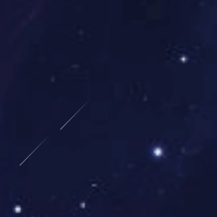
对IG未来发展的关切。
2、当前表现与战术分析
尽管荣登第七名，但不少分析人士认为，这一排名并
未充分体现出IG战队本身的实力。通过对其近期比赛
数据及对手分析，可以看出尽管存在一些失误，但总
体表现仍具备一定水准。例如，在面对强劲对手时，
他们能够展现出灵活多变的战略，从而实现逆转胜
局。
此外，在具体战术方面，IG团队善于利用地图资源，
通过视野控制来获取优势。他们常常能够精准地把握
游戏节奏，不断压迫对手，使其无法展开有效反击。
然而，在某些情况下，由于沟通失误或判断失误导致
关键时刻出现漏洞，让他们在比赛中错失良机。