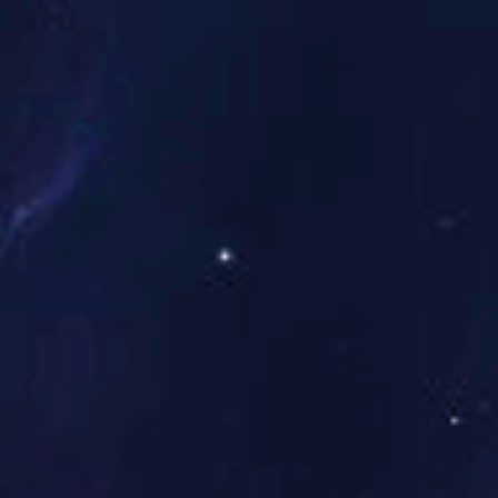
响力的职业战队之一。在过去十多年里，他们曾多次
获得国际赛事冠军，尤其是在2012年的国际邀请赛上
获得冠军，这一成就为他们赢得了极高的声誉。随着
时间推移，IG不断进行人员调整，以适应激烈竞争环
境中的变化。
在历史发展过程中，IG战队不仅培养出了众多优秀选
手，还吸引了大量年轻玩家关注并加入到DOTA2的世
界中。他们在比赛中的精彩表现和独特风格使得他们
成为许多玩家心目中的偶像。即便面临强敌，IG依然
能够保持竞争力，并且屡屡创造佳绩。
然而，随着近年来DOTA2赛事水平的提高，各大职业
战队也在不断进步，使得IG面临着更为严峻的挑战。
在这样的背景下，本次排名引发热议，也反映出人们