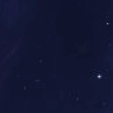
时也面临着更大的风险，因为一旦失误可能会导致严
重后果。
除了基础与难度之外，稳定性也是一个不可忽视的因
素。有些选手即使具备较强的技巧，却因为缺乏稳定
性而无法频繁发挥出色。因此，在技术水平比较中，
我们需要综合考虑这些要素，以全面评估每位选手的
能力。
2、心理素质分析
心理素质对运动成绩有着至关重要的影响。在激烈竞
争和观众注视下，一名优秀的滑板选手需要具备良好
的心理承受能力。一些成都滑板队员能够在压力环境
下保持冷静，从容应对挑战，这表明他们拥有较强的
心理素质。他们通常会采用一些放松训练，如冥想或