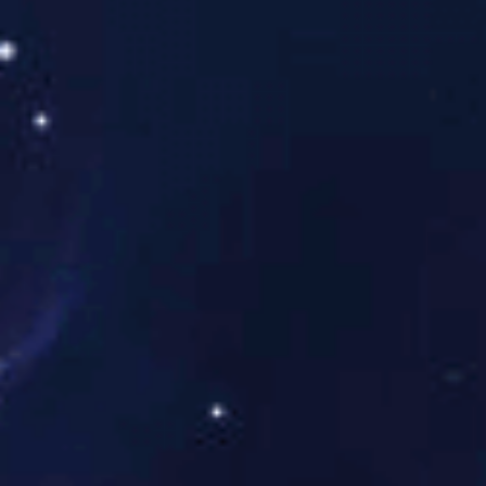
议。通过这四个方面的分析，希望能够为成都滑板运
动的发展提供有益参考。
1、技术水平比较
技术水平是衡量一名滑板队员能力最直接的标准。在
成都滑板队中，不同选手展示了各自独特的技巧和风
格。一些选手在基础动作上非常扎实，无论是在平地
还是坡道上，他们都能流畅地完成各种翻转和跳跃。
这种扎实的基础使他们在比赛中能够更好地应对各种
复杂情况。
然而，仅仅依靠基础并不足以确保胜利，难度系数高
的动作也显得极为重要。有些选手不仅能熟练掌握基
本动作，还敢于尝试高难度动作，例如大跳或旋转
等。这类选手往往能在比赛中获得更高的分数，但同