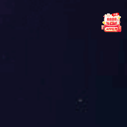
同时，应重视年轻力量培养，并积极探索市场化道
路，为本地区滑板文化注入新的活力。
展望未来，我们期待成都滑板事业能够取得更加辉煌
的成就，不仅为广大爱好者提供一个展示的平台，更
希望能促使这一项充满激情与创意的运动走向更广阔
的发展之路。只有全方位、多层次地推进各项工作，
加速人才培养，我们才能迎来更加美好的明天！
上一篇：
西安篮球队在世锦赛中的战术表现…
下一篇：