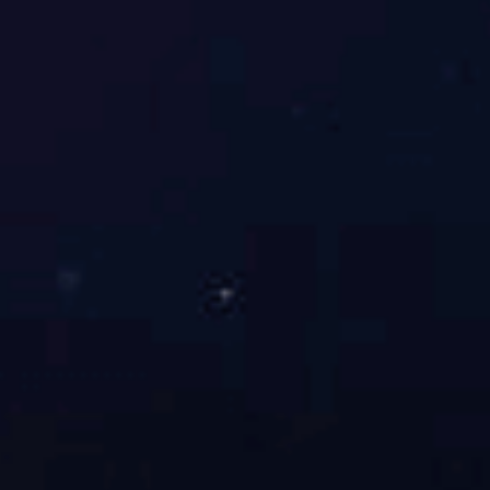
DOTA2战术排行榜揭晓IG战队荣登
热榜精选
#1
#2
#3
全球足球明星门将实
2018年神户胜利与柏
武
力排行榜揭晓谁
太阳神激战回顾
术
2026-08-01
推荐
2026-07-02
推荐
2