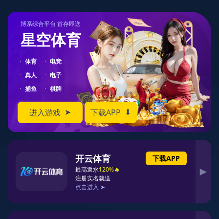
注册入口
全天更新 ·
hth华体会
赛事
实时同步
无论您身在何处，
hth华体会APP
为您带来高速、
高清、稳定的观赛体验。
下载客户端
网页端访问