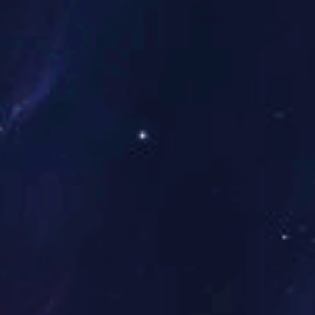
1、生理因素对耐力的影响
在讨论运动员耐力表现时，生理因素是一个不可忽视
的重要方面。心肺功能作为基础，是支持长时间高强
度活动的核心。良好的心肺功能不仅可以提高氧气摄
取和利用率，还能增强身体对疲劳的抵抗能力，从而
使运动员能够在比赛中保持更高水平的表现。
此外，肌肉力量也是影响耐力的重要生理指标。强壮
的肌肉能够更有效地进行能量转换，提高运动效率，
同时降低受伤风险。因此，在日常训练中，应注重力
量训练，以提升肌肉群的发展。
最后，代谢能力同样关键。优越的代谢系统可以帮助
运动员快速恢复体能，并在比赛中迅速补充所需能