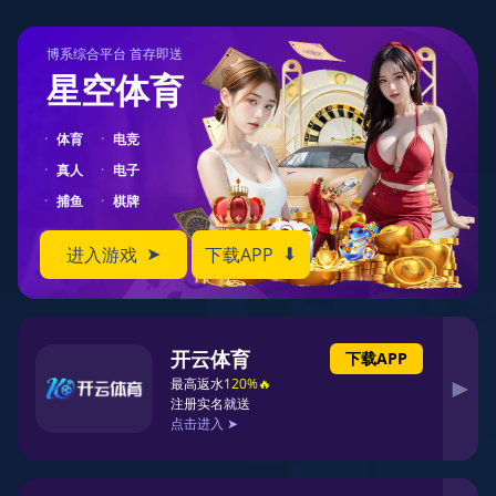
注册入口
全天更新 ·
hth华体会
赛事
实时同步
无论您身在何处，
hth华体会APP
为您带来高速、
高清、稳定的观赛体验。
下载客户端
网页端访问