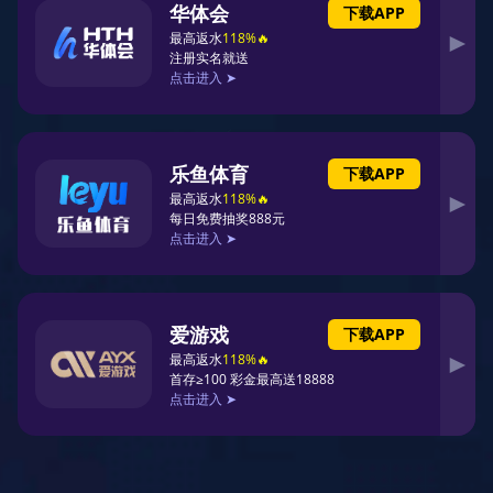
首页
/
体育报道
作为全球最受欢迎的足球联赛之一，西甲联赛凭借其
激烈的对抗与顶级球星的表现，吸引了无数球迷的目
光。然而，对于许多观众而言，如何便捷、稳定地观
看西甲直播却是一个现实问题。本文将从官方平台、
免费渠道、付费订阅服务以及海外观看方案四个维
度，全面解析西甲联赛的观看途径，帮助球迷找到最
适合自己的观赛方式。无论是追求高清画质的资深球
迷，还是注重性价比的普通观众，都能通过本文获得
实用信息，不错过每一场精彩对决。
1、官方平台与授权渠道