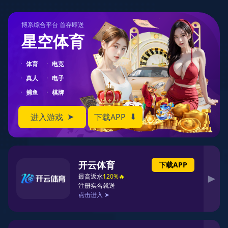
注册入口
全天更新 ·
hth华体会
赛事
实时同步
无论您身在何处，
hth华体会APP
为您带来高速、
高清、稳定的观赛体验。
下载客户端
网页端访问