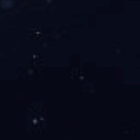
推荐网站
联系我们
地址
support@mcjjgs.com
hth华体会
hth华体会（中国）官方网站-hth.com为用户提供权威稳定的访问入
口与优质体验环境，hth华体会官网、登录、入口、网页版、手机
app下载、最新注册链接安全快速，华体会hth官网平台整合足球赛
事直播、篮球数据分析及体育资讯内容，打造综合服务平台。
App下载
关于我们
隐私政策
合作条款
网站地图