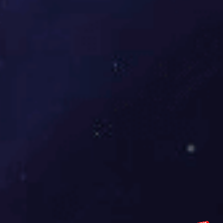
时差问题需要特别应对。西甲比赛多在北京时间凌晨
进行，海外球迷可利用平台的录像回看功能。例如
ESPN+提供完整赛事录像，且不会在画面中显示比分
剧透。部分球迷组织还会自发组织线下观赛活动，通
过投影设备在合适时段集体重温比赛。
总结：
观看西甲联赛的渠道选择需综合考虑画质、成本、便
捷性三大要素。官方授权平台虽然需要付费，但能提
供最佳观赛保障；免费渠道尽管零成本，却伴随法律
风险与体验缺失。随着流媒体技术发展，付费订阅服
务正通过增值内容与交互功能创造新的观赛价值，而
海外用户则可通过VPN与本地化服务破解地域限制。