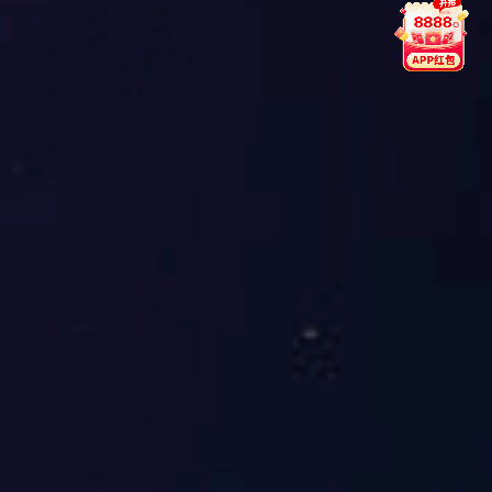
在数字版权保护日益强化的当下，建议球迷优先选择
合法观看渠道。这不仅是对赛事主办方的支持，更是
确保自身信息安全的重要举措。未来，随着虚拟现实
等技术的应用，西甲观赛体验或将迎来更深刻的变
革，但无论形式如何变化，对足球运动的热爱始终是
连接全球球迷的核心纽带。
上一篇：
重庆攀岩队的进攻策略与训练方法…
下一篇：
张敏专访：揭示滑板运动背后的成功