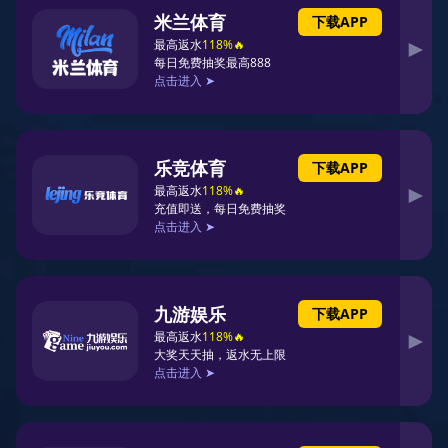
深入分析RNG战队的整体压制策
略与战术执行细节
2026-06-23 14:53
37 次阅读