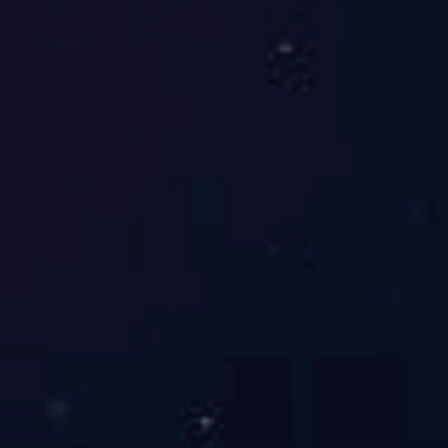
上一篇：
南京极限运动队引领最新极限运动…
下一篇：
英超参赛球队在欧冠联赛中的表现
热榜精选
#1
#2
#3