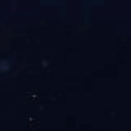
足球明星目前是否在
赛后分析：JDG与
足
上海活动及相关
TES对决中的战术布
如
局
2026-08-06
推荐
2
2026-06-07
推荐
推荐网站
联系我们
地址
support@mcjjgs.com