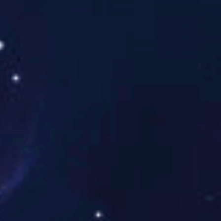
RNG战队的成功，很大程度上得益于其合理的选手配
置和清晰的角色分配。在队伍中，不同位置的选手都
拥有各自独特的风格及技能，这使得他们能够在不同
情况下做出快速反应。例如，在打野位置上，RNG通
常会选择一些具备高爆发和控制能力的英雄，以便迅
速展开游走和支援。这种选择不仅能为己方打出优
势，还能有效遏制对方的发展。
此外，中路选手往往承担着带动全局节奏的重要角
色。他们需要适时利用技能消耗敌人，为团队创造机
会。因此，RNG常常会挑选那些具有强大推线能力或
高机动性的英雄，例如法师或者刺客型英雄。这样的
选择可以保证中路能持续施加压力，同时为其他线路
创造更多资源。