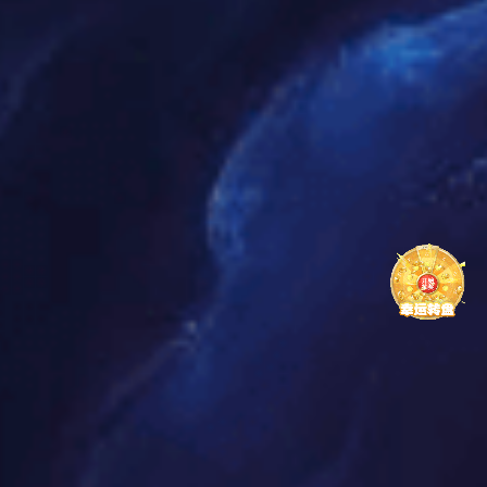
最后，对于团战后的处理也至关重要。当一场团战结
束之后，无论胜负如何，及时做出下一步决策是关
键。如果赢下团战，则可以快速推进抢占重要资源；
如果失利，则需要果断撤退并寻找恢复机会。这些细
腻且精准的决策正是体现了RNG作为顶尖职业战队的
不凡之处。
4、心理战略与影响力
除了技术层面的实力外，心理战略同样是RNG成功的
重要组成部分。在面对不同水平和风格的对手时，他
们懂得如何调整自己的心态以及应对策略。例如，对
于一些心理素质较弱的小型团队，他们可能会通过持
续施加压力，使对方产生慌乱，从而达到“以静制动”
的效果。