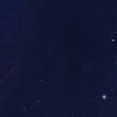
最后，在辅助位上，RNG则注重提供保护和控制。他
们选择那些能够提供视野并具备强大保护能力的辅助
英雄，从而确保核心输出位安全发育。这种极具针对
性的阵容配置，使得RNG在比赛中无论是进攻还是防
守，都展现出了优异的协调性和默契度。
2、前期侵略性打法
进入比赛初期，RNG展现出的侵略性打法是他们取得
胜利的重要因素之一。作为一支顶尖战队，他们深知
早期优势对于整个比赛的重要性，因此经常采取主动
进攻策略。尤其是在打野环节，RNG会通过频繁入侵
敌方野区来限制对方打野的发展，并争取获得视野控
制权。这种积极进攻不仅让他们自己能够获取更多资
源，也给对手施加了巨大的压力。