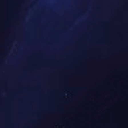
年之间关于滑板文化交流的平台建设。此外，她还计
划参与更多公益项目，通过体育助学等方式回馈社
会，用实际行动传递体育精神。
纵观整个职业生涯的发展轨迹，张敏所具备的不仅是
过人的技艺，还有对生活无限热爱的态度，以及愿意
为他人铺路的人生态度，这些都为将来的辉煌奠定基
础。在不久后的未来，我们期待看到一个更加耀眼、
更具影响力的新星崛起。
总结：
通过此次专访，我们深入了解到了张敏在滑板运动中
的成长历程及其背后的成功秘诀。从早期经历到科学
训练，从心理素质培养到文化推广，无不体现出一种
坚持与创新并存的发展理念。而这种理念不仅适用于