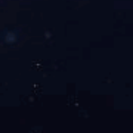
推荐网站
联系我们
地址
support@mcjjgs.com
hth华体会
hth华体会（中国）官方网站-hth.com为用户提供权威稳定的访问入
口与优质体验环境，hth华体会官网、登录、入口、网页版、手机
app下载、最新注册链接安全快速，华体会hth官网平台整合足球赛
事直播、篮球数据分析及体育资讯内容，打造综合服务平台。