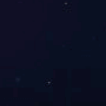
和平精英焦点：深入分析IG战队在比
热榜精选
#1
#2
#3
上海羽毛球队与成都
广州足球队在钻石联
阿
羽毛球队实力对
赛中的实力展现
精
2026-07-17
推荐
2026-07-25
推荐
2