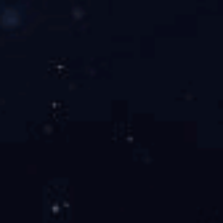
推荐网站
联系我们
地址
support@mcjjgs.com
hth华体会
hth华体会（中国）官方网站-hth.com为用户提供权威稳定的访问入
口与优质体验环境，hth华体会官网、登录、入口、网页版、手机
app下载、最新注册链接安全快速，华体会hth官网平台整合足球赛
事直播、篮球数据分析及体育资讯内容，打造综合服务平台。