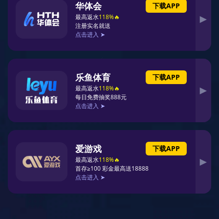
首页
/
体育报道
本文将深入探讨上海飞盘队的灵活战术与团队精神，
揭示他们在比赛中展现出的独特魅力和卓越表现。首
先，将对飞盘这项运动的基本规则及其发展历程进行
简要介绍，以便读者了解背景。接着，从战术运用、
团队合作、心理素质和训练体系四个方面详细分析上
海飞盘队的成功之道。在战术运用上，他们通过灵活
多变的战术布局和快速反应能力来取得优势；在团队
合作上，强调沟通与协作的重要性；心理素质方面，
队员们需要具备抗压能力与积极心态；最后，通过科
学有效的训练体系提升整体实力。通过这些内容，读
者能够更全面地理解上海飞盘队所体现出的竞技精神