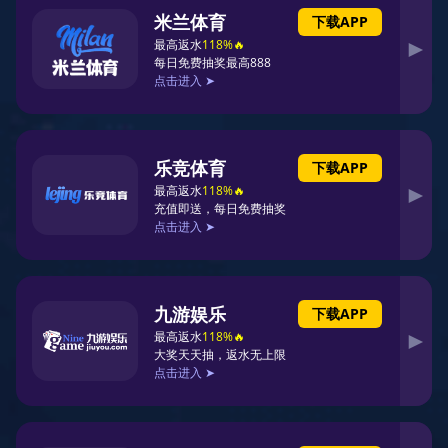
飞盘盛宴：深入了解上海飞盘队的
灵活战术与团队精神
2026-07-03 15:30
42 次阅读