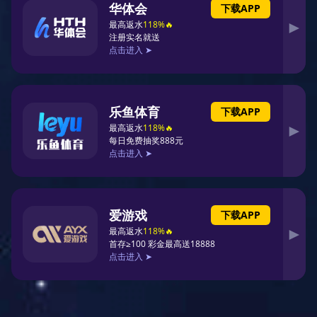
2026-07-03 15:30
39 次阅读
首页
/
体育报道
重庆网球队在全国网球比赛经验排行榜中荣登第八
名，这一佳绩不仅彰显了队伍的强劲实力，也为未来
的发展奠定了坚实的基础。本文将从四个方面进行详
细阐述：首先，分析重庆网球队的历史背景与发展历
程；其次，探讨队伍内部的训练体系与选手培养机
制；第三，评估重庆网球队在各大赛事中的表现及成
果；最后，总结其荣登榜单背后的潜力与前景。通过
这些分析，我们可以更全面地理解重庆网球队所展现
出的竞技水平和未来可能达到的新高度。