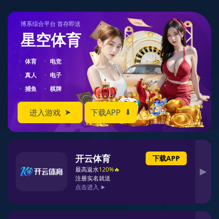
注册入口
全天更新 ·
hth华体会
赛事
实时同步
无论您身在何处，
hth华体会APP
为您带来高速、
高清、稳定的观赛体验。
下载客户端
网页端访问