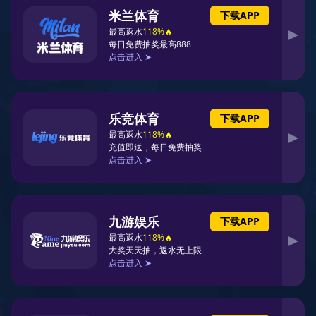
重庆网球队在全国网球比赛经验排
行榜中荣登第八名展现强劲实力与
潜力