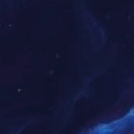
报。在激烈竞争中，他们展现出了顽强拼搏、不屈不
挠的精神风貌，让人印象深刻。
3、飞盘运动影响力与普及程度
随着各种体育赛事和活动频繁举行，越来越多的人开
始了解并参与到飞盘运动中来。这项既富有趣味又充
满竞技性的运动，很快便赢得了广大年轻人的青睐。
尤其是在高校校园内，学生们利用课余时间组织各种
形式的练习和友谊赛，使得这一项目越来越普及。同
时，通过社交媒体平台分享自己的训练视频和比赛瞬
间，也有效提高了公众对这一运动的关注度。
此外，一些地方政府开始重视这一趋势，并逐渐将其
纳入到公共体育设施建设中，为更多人提供参与条