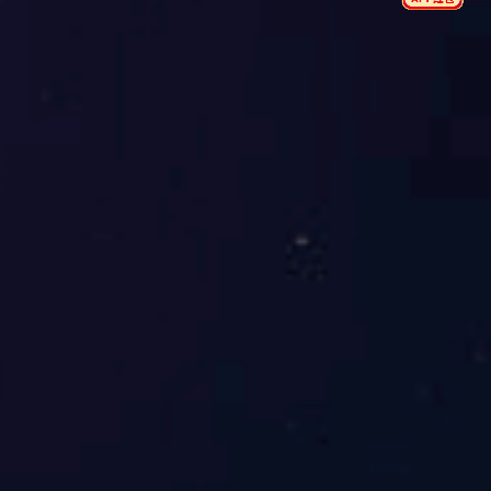
上一篇：
科学滑板训练新方法提升灵活性与…
下一篇：
李秀英独家分享滑板技巧与心得体
热榜精选
#1
#2
#3