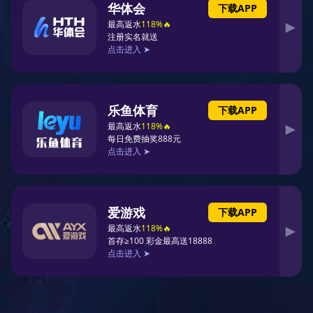
首页
/
体育报道
近日，飞盘速度排行榜的结果正式揭晓，杭州飞盘队
以第七名的佳绩引起了广泛关注。这一成绩不仅展示
了杭州飞盘队在全国范围内的实力，也反映了飞盘运
动在中国逐渐兴起的热潮。文章将从四个方面进行详
细阐述：首先，介绍杭州飞盘队的背景及其发展历
程；其次，分析本次比赛的赛制及竞争情况；然后，
探讨飞盘运动在年轻人中的影响力和普及程度；最
后，总结这一赛事对未来发展的启示与展望。通过这
些方面的深入剖析，我们可以更好地理解杭州飞盘队
取得佳绩的重要性以及未来的发展潜力。
1、杭州飞盘队背景与发展