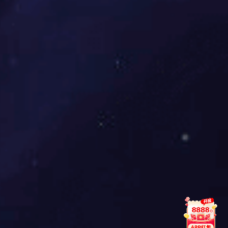
当中，共同推动中国飞盘事业的发展.
总结：
综上所述，“飞盘速度排行榜揭晓 杭州飞盘队荣获第
七名佳绩引关注”不仅提升了杭州市民对于这项新兴体
育项目的认识，也为其他城市树立了榜样。同时，它
表明杭州市在推广健康、积极向上的生活方式方面所
做出的努力已经初见成效.
展望未来，我们期待看到更多青年力量涌现出来，共
同推动中国乃至国际间的体育交流。希望更多的人能
够加入到这一充满乐趣和挑战性的团队当中，为实现
更高目标而共同奋斗.