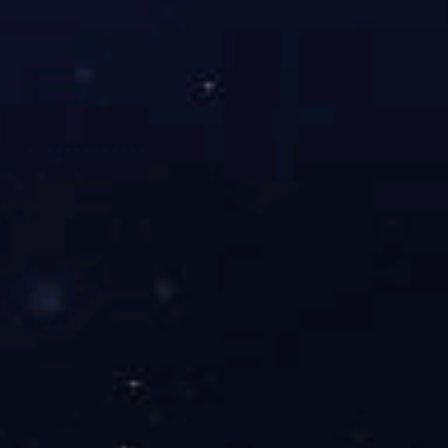
探索6号足球明星的
热议CSGORNG战队
深
魅力与风采揭秘
耐力变革背后的策
飞
2026-07-29
推荐
2026-06-22
推荐
2
推荐网站
联系我们
地址
support@mcjjgs.com