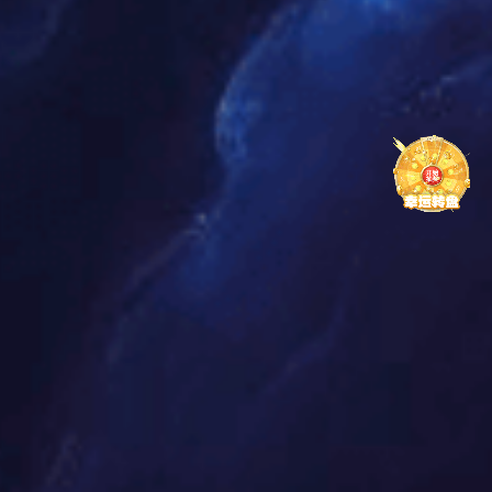
件，这无疑将助推杭州市乃至全国范围内飞盘运动的
发展。
4、赛事启示与未来展望
此次赛事不仅让我们看到了当前国内外竞技水平差
距，同时也让我们思考如何进一步推动这项运动的发
展。通过竞赛，我们可以明确自身不足之处，从而制
定更加科学合理的训练计划，提高整体水平。
对于杭州飞盘队来说，第七名成绩虽令人欣慰，但仍
需继续努力追赶那些强大的对手。他们应该借此机会
总结经验，加强团队内部沟通与配合，以期在未来赛
事中取得更优异成绩。
总之，随着社会对健康生活方式日益关注，我们相信
未来会有更多的人加入到这项充满激情与活力的运动