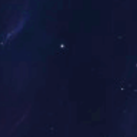
杭州飞盘队成立于近年来，在快速发展的过程中，他
们吸引了一批热爱飞盘运动的年轻人加入。作为一支
新兴团队，杭州飞盘队经过多年的努力，不断提升球
队实力，并积极参加各类比赛。
球队成员大多数是大学生和年轻白领，他们通过网络
和线下活动不断扩大自己的影响力，并形成了良好的
团队氛围。训练中，每位成员都能感受到团结合作的
重要性，这也为他们在比赛中取得好成绩打下了坚实
基础。
随着社会对健康生活方式的重视，越来越多的人开始
接触并喜爱上这项运动。杭州地区众多高校和社区纷
纷成立了自己的飞盘社团，为杭州市的发展注入了新