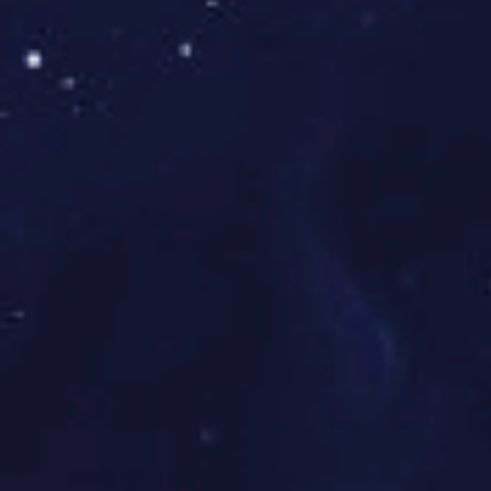
另外，面对强敌时，及时调整策略尤为关键。广州街
舞队员们习惯于在比赛前进行多次模拟演练，以确保
能够熟练掌握各种情况下应采取的措施。在这种反复
练习中，他们不仅提升了技术水平，更加深了相互间
的信任与理解，为最终胜利奠定基础。
3、实战应用案例分析
为了更好地理解区域防守战术在实战中的应用，可以
借鉴一些具体案例。例如，在某次全国大赛中，广州
街舞队采用了一套针对强劲对手的防守布局。他们根
据对方以快速移动见长而制定了一系列限制行动范围
的方法，有效削弱了敌方实力。
在这场比赛中，当对手试图突破时，广州队员们迅速
形成封锁圈，通过交替换位来保持区域内的人数优