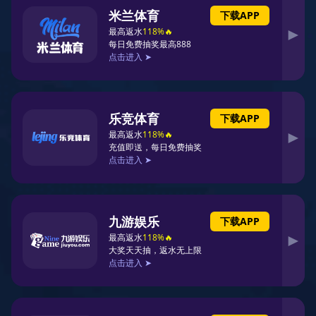
广州街舞队区域防守战术深度分析
与实战应用探讨
2026-06-24 15:43
41 次阅读