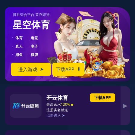
注册入口
全天更新 ·
hth华体会
赛事
实时同步
无论您身在何处，
hth华体会APP
为您带来高速、
高清、稳定的观赛体验。
下载客户端
网页端访问