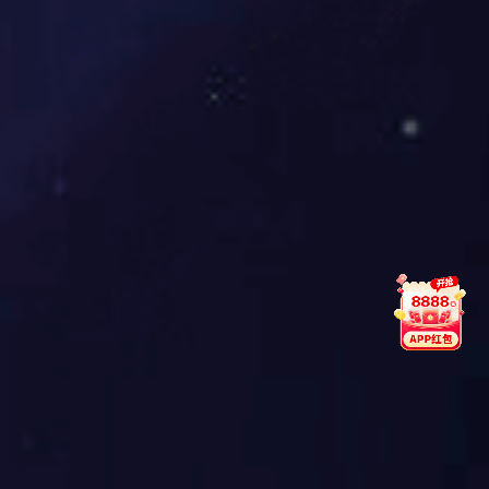
综上所述，广州市街舞队所实施的区域防守战术，不
仅是一种有效抵御外部挑战的方法，更是提高内部协
作能力的重要途径。从理论学习到实际操作，再到总
结反思，每一步都是为了达成更高层次艺术表现与竞
技价值共存的新境界.
This strategy not only enhances the
competitiveness of the team but also enriches
their performance style, making it a significant
factor in their success.未来，相信随着更多新元素
加入，该战略将继续发挥其独特魅力，引领广大街舞
爱好者不断追求卓越!