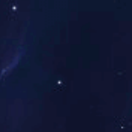
区域防守战术是指在特定区域内，通过合理分配角色
与职责，以高效阻挡对方进攻的一种团队合作方式。
在广州街舞队中，这一战术不仅体现在动作编排上，
更融入了团队成员之间的默契配合。随着街舞文化的
发展，该战术也经历了从初步尝试到逐渐成熟的发展
过程。
最早，广州地区的街舞主要以个人表演为主，但随着
竞技性质的增强，各支队伍开始探索更具战略性的配
合方式。这一转变促使更多团队意识觉醒，使得“区域
防守”成为一种新趋势，为比赛增添了更多策略性和观
赏性。
此外，广州街舞队在实践中不断调整和完善这一战