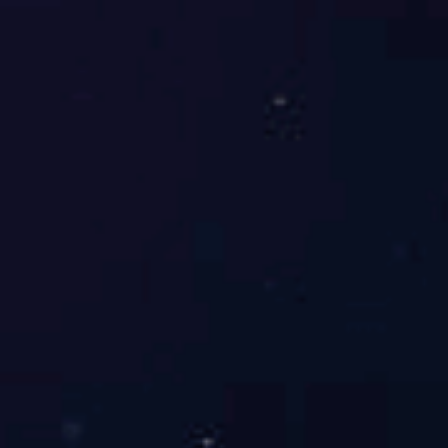
上一篇：
英超参赛球队在欧冠联赛中的表现…
下一篇：
科比布莱恩特NBA回顾，致敬篮球传
热榜精选
#1
#2
#3