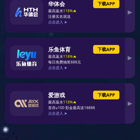
首页
/
体育报道
本文旨在深入探讨广州街舞队的区域防守战术，通过
分析其战术特点、实战应用以及对舞者个人素质的要
求，全面呈现该战术在街舞比赛中的重要性和有效
性。首先，我们将阐述广州街舞队区域防守战术的基
本概念及其发展历程；其次，分析该战术在团队配合
与沟通中的作用；接着，探讨如何将这一战术有效地
应用于实际比赛中，包括对手应对策略；最后，总结
该战术对提升整体表演水平的重要意义。通过这些方
面的深入剖析，希望能够为街舞爱好者和专业选手提
供有益的参考与启示。
1、区域防守战术概述