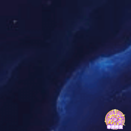
势，从而最大限度地压制住敌人的进攻。同时，他们
还利用自身擅长的一些旋转动作，让整个场面看起来
更加流畅，也进一步迷惑了对方判断。
另一个成功案例则发生在一次地方赛事上。当时，对
手采用的是传统直线型进攻策略，而广州街舞队则巧
妙运用区域防守，将重心放在侧翼，以快速转换位置
来打乱敌人节奏。这一举措不仅顺利化解了危机，还
为后续反击创造了良机，实现逆转取胜。
4、提升整体表演水平
除了单纯的竞技效果外，区域防守战术还显著提升了
广州街舞队整体表演水平。在执行这一战略时，每个
成员都必须展示自己的技巧，同时又不能忽视其他人
的表现，这样才能实现真正意义上的团队合作。因