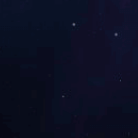
滑板专题：深入探讨上海滑板队的技…
热榜精选
#1
#2
醉酒后失控的足球明星背后的
广州极限
故事与
革新提
2026-07-29
推荐
2026-07