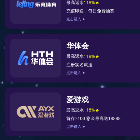
全球
全球挑战赛的最新积分
大实力，也引发了众多
队的历史背景、当前