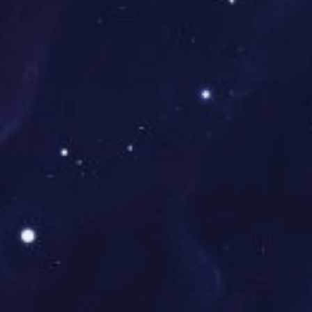
在比赛中的选手状态极为出色，各个位置都发挥出了应有水平。
等环节，他们都展现出了极高的执行力。这种全方位均衡发展的
一方。
术与英雄选择，EDG有效地限制了对手的发展空间。在许多关
拉开，从而赢得比赛。这种敏锐且冷静的判断能力，是他们能在
战队的影响
，无疑给其他参赛战队带来了巨大压力。作为领头羊，他们必须
追赶，争取缩小积分差距。这种竞争关系将促使整个赛事水平不
G还可能影响到其他球队在战略上的调整。例如，一些原本采取