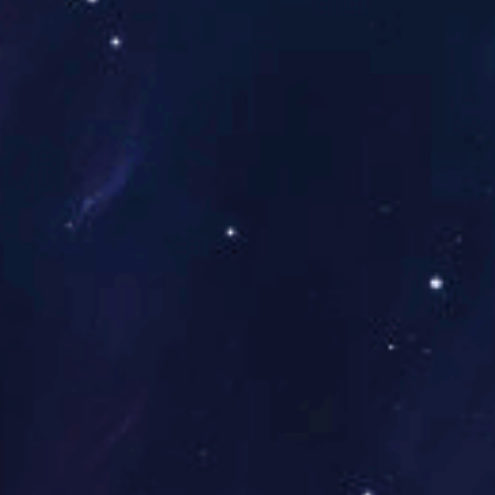
队历史背景
Gaming）成立于2014年，是中国电子竞技领域的一支顶尖战队，
去几年中，EDG凭借稳定的发挥和出色的团队配合，多次获得
和荣誉。
展，EDG不断调整策略，引入新选手和教练，以适应快速变化
升，更强调团队协作与战术执行，这使得他们能够在各项赛事中
一员，EDG一直以来都是观众瞩目的焦点。他们通过优秀的运营
引了大量粉丝群体，为中国电竞文化的发展做出了积极贡献。
事表现分析
EDG以53分高居积分榜首位，这一成绩并非偶然，而是经过多
契配合，加上教练组周密部署，使得他们能够在关键时刻把握住