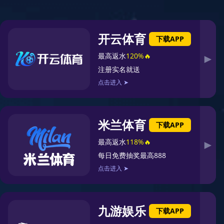
App
公司
体育
注册入口
简介
报道
h华体会
赛事实时同步
APP
为您带来高速、高清、稳定的观
端访问