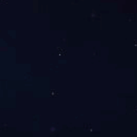
跪姿扭腰健身器材作用机制与减脂
4
英超最强的球队分析与赛季前
景预测
2026-06-21
推荐