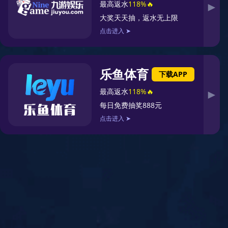
第一名
示了他们在比赛中的强
入探讨，包括EDG战
析这一重要时刻背后的