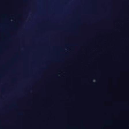
，更是在向世界展示中国电竞的新高度。期待他们能再创佳绩，
53分稳居全球挑战赛第一名，是其长期努力与团队协作成果体现
每一个环节都显示出这支战队的不懈追求和卓越能力。同时，这
电子竞技认知度提升，对整个行业发展起到积极作用。
彩等待着去挖掘，希望各大战队能以此为动力，共同推动电竞事
享受这个充满激情与梦想的平台所带来的无限魅力！