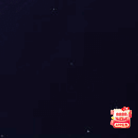
为所有支持者带来荣
。从历史传承到当下竞
样优秀表现也必然会引
业向前发展。而作为观
下一篇：