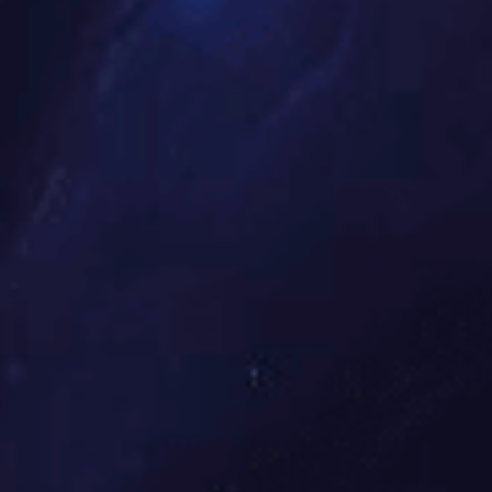
队如雨后春笋般涌现出来，对上海排球队构成了一定
威胁。因此，他们必须不断创新，加强自身建设，以
应对来自各方的压力。此外，还需关注如何平衡商业
利益与竞技目标，两者之间找到最佳结合点，将为长
远发展奠定基础。
综上所述，在全球化背景下，要想取得更大的突破，
仅仅依赖于现在有限的发展条件是不够的，需要从各
个层面进行系统性的改革与提升，以确保能够保持长
期竞争力并走向更高峰。
总结：
通过上述分析，我们可以看到，上海排球队在世界杯
预选赛中的强势表现并非偶然，而是经过长期努力及
精心策划后的结果。整支队伍凭借出色的整体实力、