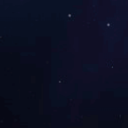
热榜精选
#1
#2
重庆网球队的崛起之路：从默
成都滑板
默无闻到
文化的
2026-07-17
推荐
2026-06