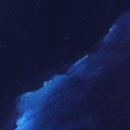
技，她感受到了前所未
中，她努力提升自己的
神赢得了广大球迷和教
展现出的团队合作和拼
宝贵财富。
足球相较于男子项目仍
了限制。
，为了训练和比赛，她