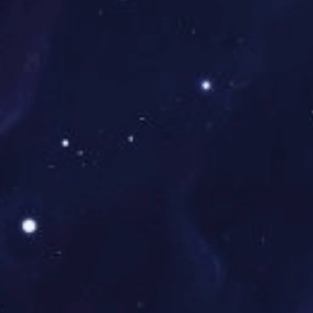
仅展示了中国女足实力，也让吴娜有机会与世界顶尖球员同场竞
，吴娜曾多次带领球队夺冠，并屡次获评最佳球员。在这个过程
重培养年轻球员，为球队未来的发展贡献力量。这种无私奉献精
是，在国际大赛上的表现。尽管最终未能夺冠，但吴娜所在球队
。这段经历使得她明白，无论结果如何，奋斗过程本身就是一种
挑战与困惑
就，但吴娜在职业生涯中也遇到了不少挑战。一方面，由于女子
的问题，包括训练设施、资金支持等，这都给运动员的发展带来
女性运动员，她还需平衡个人生活与职业发展的关系。很多时候