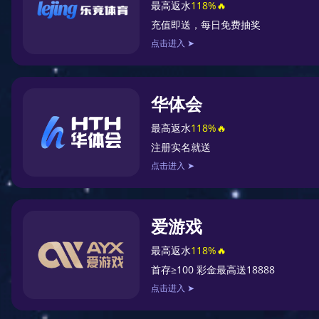
对
在中国女子足球的历
球迷的喜爱，还推动
涯，探讨她所经历的