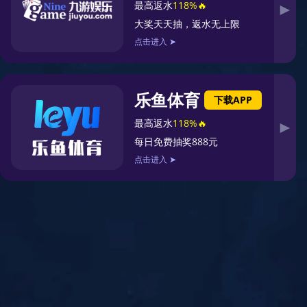
望
和拼搏精神赢得了众多
式回顾吴娜的足球生
这些内容，可以更深入