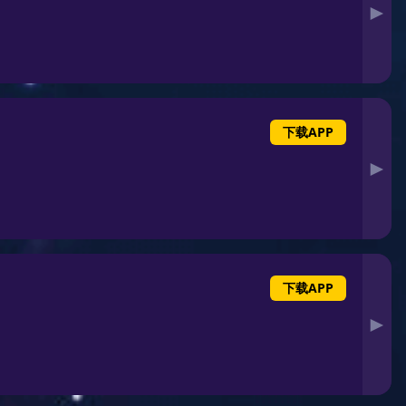
话吴娜：回顾她的足球生涯与未来展
2026-06-06 20:59
27 次阅读
首页
/
体育报道
史上，吴娜是一位备受瞩目的运动员。她不仅以卓越的个人技术
了女子足球在国内的发展。在这篇文章中，我们将通过对话的形
重要时刻、遇到的挑战、未来展望以及对年轻球员的寄语。通过