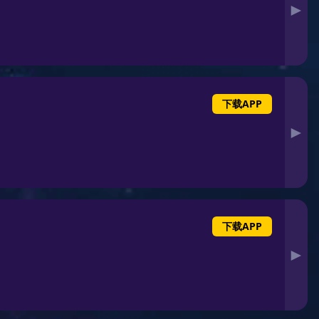
武汉极限运动队与深圳极限运动队灵
2026-06-30 15:43
38 次阅读
首页
/
体育报道
运动队与深圳极限运动队在赛后的灵活性进行深入分析。从多个
包括技术水平、战术执行、身体素质以及团队协作等维度。通过
其背后的原因，为今后优化极限运动的训练和竞技策略提供参考