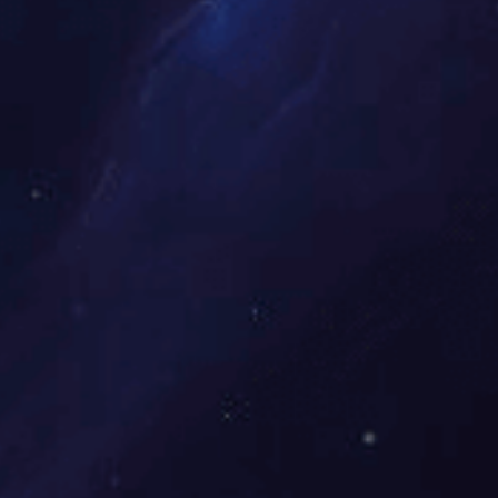
氛围略显紧张。在这样的情况下，他们需要通过有效沟通建立更
凝聚力。
入专业心理辅导或增设团内交流机制，可以帮助深圳团队克服当
，加强文化建设，让每位成员都感受到归属感，从而进一步提升
汉及深圳两支极限运动队灵活性的详细比较，我们发现尽管双方
这些差异主要表现在技术水平、战术执行力、身体素质以及团队
，两只球队均需明确自身短板，并积极采取措施进行改善，以实
次赛后分析，不仅能够促进两支球队之间相互借鉴，还能推动整个
一充满激情和挑战性的领域，为国家输送更多优秀人才，实现体