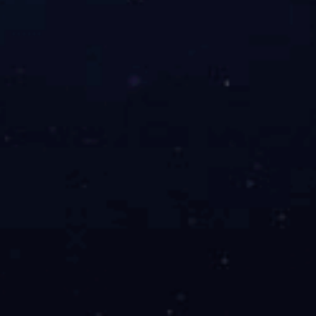
阿森纳与哈镇精彩对决全场集
锦回顾
2026-06-06
推荐
hth华体会
th华体会（中国）官方网站-hth.com为用户提供权威稳定
的访问入口与优质体验环境，hth华体会官网、登录、入
、网页版、手机app下载、最新注册链接安全快速，华体
会hth官网平台整合足球赛事直播、篮球数据分析及体育资
讯内容，打造综合服务平台。