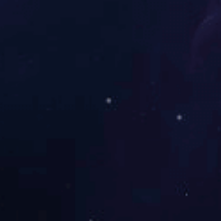
上一篇：
张磊专访：从青涩少年到羽毛球明星…
热榜精选
#1
#2