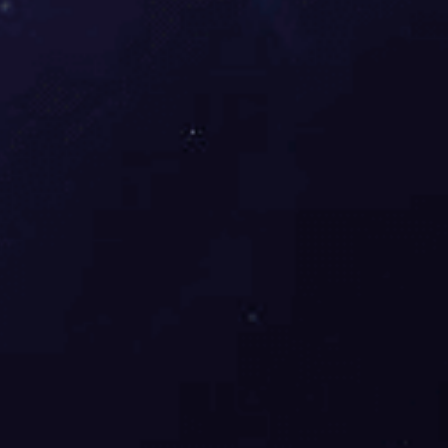
深层次的理解，以消除
前面临的问题。同时，
整体协作能力，并推动
都有各自独特之处，但
协作四个方面。因此，
现更高层次的发展目
中国极限运动的发展进
育事业的新飞跃！