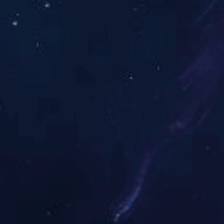
支队伍各自的优势与
1、技术水
首先，武汉极限运动
从而形成了一套完善
得他们在复杂环境下
相比之下，深圳极限
这种差距可能源于训
水平是深圳队亟需解
此外，两支队伍还显
而深圳队则需要更多
提供了重要依据。
2、战术执