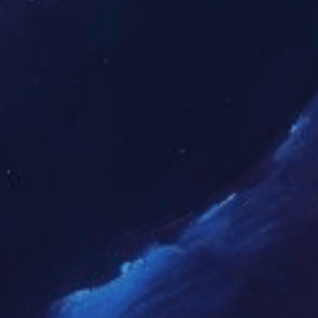
了较强的决策能力和执
这无疑增强了团队整体
由于缺乏默契，导致团
内部沟通和协调，将是
数据反馈快速作出判
分析能力，进而提升整
普遍具备较为优秀的身
点让他们在激烈竞争中