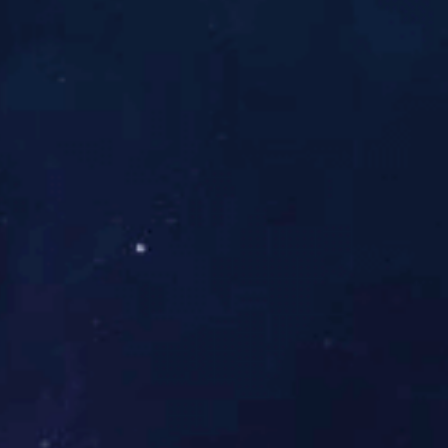
进行了系统化的训练，
的把握非常到位，这使
动作上显得稍微欠缺。
。因此，提升整体技术
更好地适应比赛环境，
的表现，也为赛后分析