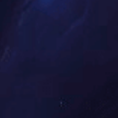
直播。
传媒集团通过股权交叉持有操控舆论风向。Mediaset
集团同时持有AC米兰股份和多家体育媒体，其报道倾
向性直接影响球队市值波动。《罗马体育报》背后股
东与罗马俱乐部的债转股协议，使得该媒体成为俱乐
部危机公关的重要工具，负面新闻的过滤机制已形成
制度化操作。
社交媒体时代的舆论战呈现新形态。尤文图斯聘请前
内阁新闻官组建数字传播团队，将球迷数据分析应用
于政治宣传策略。国际米兰的TikTok运营团队与中右
翼青年组织合作，通过病毒式传播美化特定政策主
张。虚拟社群的点赞量开始与市政项目审批速度产生
微妙关联。