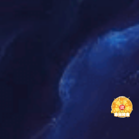
将公共资产转化为私人资本。
地方政府与俱乐部的税收博弈持续升级。拉齐奥俱乐
部通过创造"文化创新企业"身份，成功将企业所得税
率降至9%；萨索洛凭借"科技足球"概念，获得艾米利
亚大区的研发补贴。这些政策创新表面上促进产业发
展，实则构成变相的财政输送，破坏了市场竞争的公
平性原则。
媒体与舆论的共生关系
天空体育与DAZN的转播权争夺战深刻影响着俱乐部
生态。2021年转播合约重新分配后，中小俱乐部获得
的分成比例下降12%，迫使莱切、斯佩齐亚等球队加
大博彩公司赞助依赖。转播时段的安排常带有政治考
量，涉及关键选举地区的球队比赛总能获得黄金时段