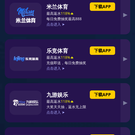
意甲足球俱乐部背后的利益关系网
与政治因素
2026-06-26 17:39
40 次阅读