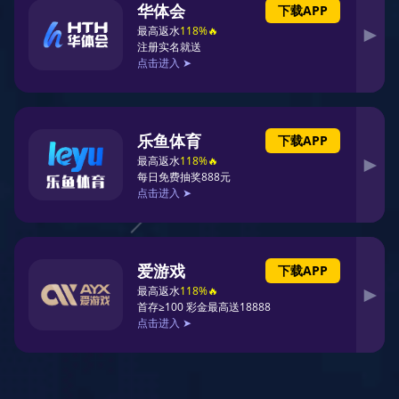
首页
/
体育报道
意大利足球甲级联赛不仅是全球最受关注的体育赛事
之一，其背后错综复杂的利益网络与政治博弈同样引
人深思。从地方政府的经济扶持到跨国财团的资本渗
透，从媒体帝国的舆论操控到政党选举的隐形交易，
意甲俱乐部的运营早已超越纯粹竞技范畴。本文通过
梳理政治权力介入、财团资本操控、地方政府博弈以
及媒体舆论影响四大维度，揭示意大利足球如何在商
业利益与政治需求的交织中构建独特的生态系统。球
场上的胜负往往折射出董事会中的权力较量，而球迷
的欢呼声背后，则是多方势力长达百年的博弈与共
生。