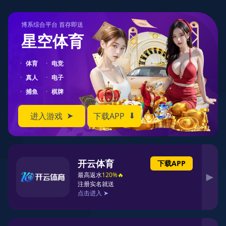
注册入口
全天更新 ·
hth华体会
赛事
实时同步
无论您身在何处，
hth华体会APP
为您带来高速、
高清、稳定的观赛体验。
下载客户端
网页端访问