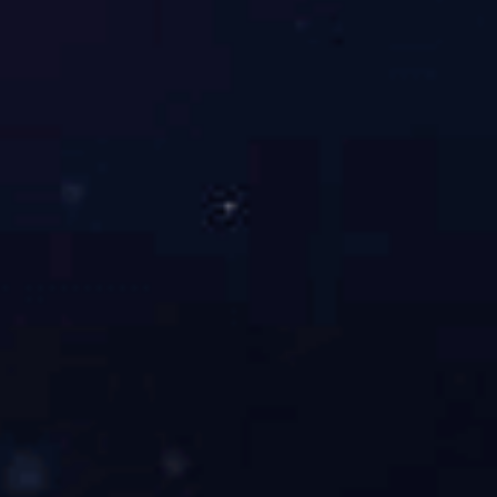
热榜精选
#1
#2
#3
成都滑板队员个人能
篮球和足球明星的身
福
力深度对比与发
家究竟有多少亿
及
2026-06-13
推荐
2026-07-23
推荐
2
推荐网站