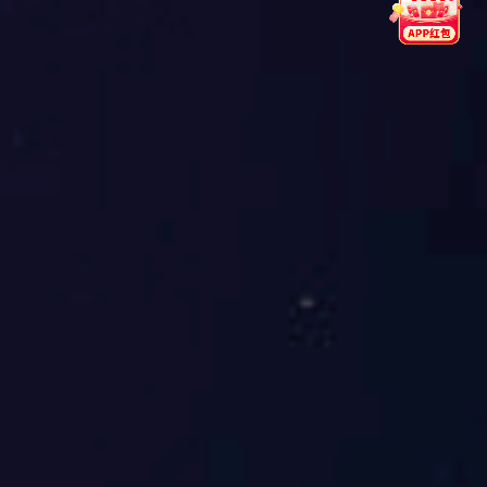
展望未来，我们期待看到更多像RNG这样的优秀团队
能够持续创新，在全球舞台上展现中华电竞力量。同
时，相信随着越来越多科学理念进入电竞领域，将推
动这一行业迈向更加辉煌的新纪元，无疑这是所有电
竞爱好者所期盼的一天。
上一篇：
EDG战队在青年赛积分榜上以78分…
下一篇：
南京攀岩队团队协作的创新与变革