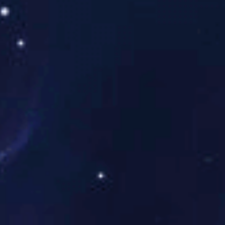
随着电子竞技环境的变化，各大职业战队都在不断进
行战略调整，以适应新的比赛节奏和对手风格。RNG
战队意识到，要想在激烈的CS:GO赛场上立于不败之
地，就必须及时更新自己的战略。因此，他们对比赛
中的每一个环节进行了细致入微的剖析，并根据对手
特点制定出相应的针对性策略。
例如，在面对不同类型的对手时，RNG会选择不同的
阵容配置以及打法，以最大化发挥自身优势。在过去
的一些比赛中，他们曾通过灵活多变的策略成功地反
制了排名靠前的强敌。这种动态调整不仅提高了他们
在比赛中的胜率，也让他们拥有了更强大的应变能
力。