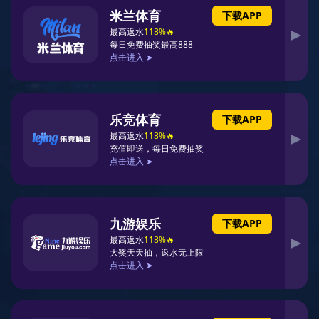
热议CSGORNG战队耐力变革背后
的策略与挑战分析
2026-06-22 18:24
36 次阅读