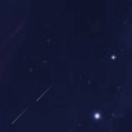
利物浦通过中场重组焕发新生，麦卡利斯特与索博斯
洛伊的创造力有效弥补了法比尼奥离队的空缺。努涅
斯与加克波的锋线组合虽未完全兑现天赋，但迪亚斯
的突破能力与萨拉赫的终结效率仍具威胁。值得关注
的是范戴克状态回升带来的防线稳定性提升。
战术体系对比
曼城的传控体系在瓜迪奥拉打磨下愈发成熟，本赛季
新增的高位压迫与快速转换战术丰富了进攻层次。罗
德里的拖后组织与斯通斯的中场前插形成独特战术支
点，哈兰德在禁区内的统治力则让球队在阵地战与反
击中都能保持输出效率。
阿森纳的战术革新体现在攻防平衡的优化。阿尔特塔