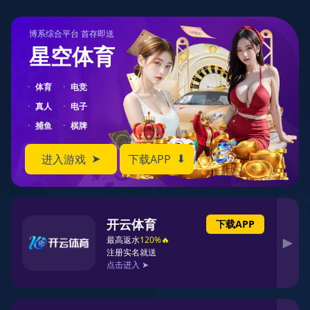
注册入口
全天更新 ·
hth华体会
赛事
实时同步
无论您身在何处，
hth华体会APP
为您带来高速、
高清、稳定的观赛体验。
下载客户端
网页端访问