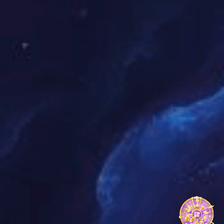
数据分析团队更是为临场调整提供了强大支持。
阿尔特塔的成长轨迹令人瞩目，从瓜迪奥拉助教到独
当一面的主帅，他成功将传控哲学与英超高强度对抗
相结合。其敢于启用年轻球员的魄力与更衣室管理能
力，正帮助阿森纳重塑豪门气质。
克洛普的激情足球理念始终是利物浦的精神内核。尽
管上赛季经历低谷，但其快速调整能力与对青训球员
的培养成效显著。教练组在体能训练方面的突破性方
案，有效缓解了多线作战的疲劳累积问题。
赛程挑战应对
曼城在欧冠淘汰赛阶段的深度推进可能成为双刃剑。
历史数据显示，球队在四月密集赛程中的胜率会下降
约15%，如何平衡主力球员的体能分配将直接影响联