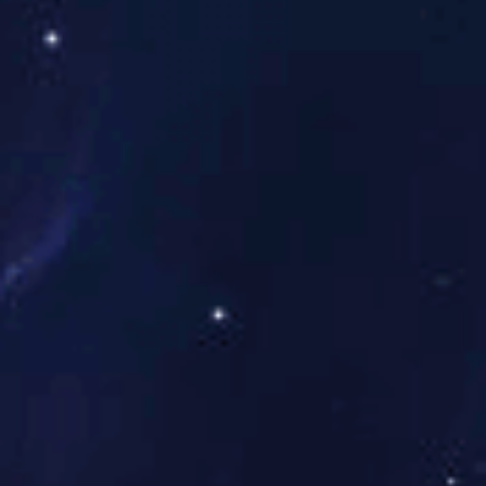
阵容深度解析
曼城近年来的成功与其豪华的阵容储备密不可分。德
布劳内、哈兰德、罗德里等核心球员的技术能力与比
赛经验堪称顶级，而替补席上坐拥阿尔瓦雷斯、多库
等新生代球星，使得球队在多线作战中始终保持竞争
力。上赛季欧冠与联赛双线夺冠的经历，印证了其阵
容厚度的可靠性。
阿森纳经过连续两个转会窗的精准引援，已构建出年
龄结构合理的班底。赖斯与哈弗茨的加盟显著提升了
中场硬度，萨卡、马丁内利等年轻球员的持续成长则
带来更多战术可能性。不过相较于曼城，其替补席在
锋线位置仍显单薄，长期高强度赛事中可能暴露隐
患。