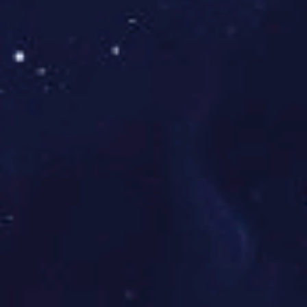
适时调整跑动频率来消耗对手体能，同时也确保自身
不因过度追求速度而导致体能下降。在这种策略下，
他们不仅可以有效应对高强度竞争，还能为后续阶段
留存充足精力。
值得注意的是，在一些关键时刻，深圳队展现出了绝
佳的韧性。他们常常能够在落后的情况下迅速调整心
态并反击，这种坚韧不拔的精神正是源于平日里扎实
可靠的体能储备。因此，在联赛中，他们已然成为了
其他球队需要认真研究和学习的新标杆。
3、对球队整体战略影响
深圳足球队卓越耐力表现所带来的直接影响就是球队
整体战略思路发生了变化。教练组发现，当球队具备
更强大的耐力时，可以采取更加积极主动的战术布