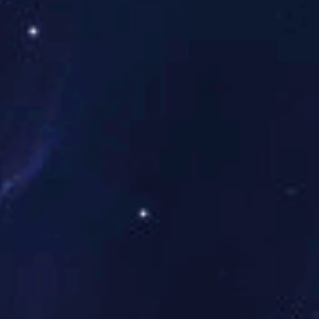
深圳足球队之所以能够在耐力表现上取得突破，得益
于其科学合理的训练体系。在教练团队的带领下，球
队制定了一套系统化的体能训练计划，包括有氧运
动、力量训练和灵活性练习等多个方面。这些训练项
目相辅相成，有效提升了球员们在高强度比赛中的耐
力水平。
此外，深圳队还引入了一些先进的科技手段，通过数
据分析来监测每位球员的身体状态。这种实时反馈不
仅能够帮助教练及时调整训练方案，还能确保球员在
高负荷下保持最佳状态。随着技术的发展，这种数据
驱动的方法已经成为职业足球俱乐部必不可少的一部
分。