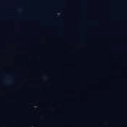
王者荣耀热议V5战队
足球明星灿烂微笑瞬
广
意识之争引发玩
间展现运动魅力
解
2026-06-26
推荐
2026-07-24
推荐
2
推荐网站
联系我们
地址
support@mcjjgs.com