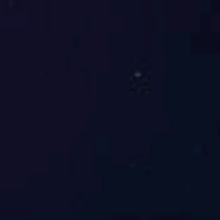
上一篇：
成都滑板队的意识变革与滑板文化…
下一篇：
重庆滑板队荣登滑板意识排行榜第
热榜精选
#1
#2
#3