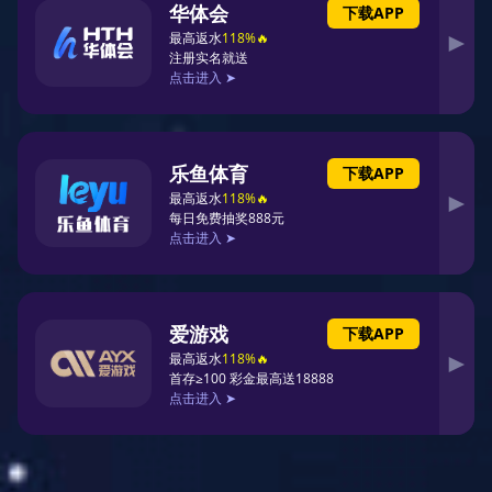
首页
/
体育报道
随着中国足球的发展，深圳足球队在最近的比赛中展
现出了令人瞩目的耐力表现，成功引发了众多球迷和
媒体的关注。通过科学训练与战术安排，深圳队的体
能水平达到了新的高度，他们在激烈的联赛中展现出
卓越的抗压能力和持久作战精神。这一成绩不仅让他
们在联赛中脱颖而出，更成为其他球队学习的标杆。
本文将从深圳足球队的耐力训练体系、比赛中的表现
分析、对球队整体战略影响以及社会反响四个方面进
行深入探讨，以期全面了解这一现象背后的原因及其
重要意义。
1、耐力训练体系解析