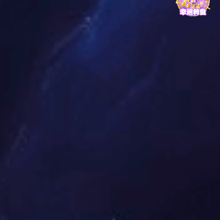
4、社会反响及未来展望
随着深圳足球队出色表现频频曝光于媒体，其社会反
响可谓热烈。不仅广大球迷纷纷支持并关注这支逐渐
崛起的新生力量，各大赞助商也开始加强与其合作，
希望借助这一契机提升自身品牌知名度。同时，各类
关于球队的发展报道层出不穷，为俱乐部塑造良好的
公众形象奠定基础。
同时，也有不少专家学者开始关注到这一现象，并认
为作为新标杆代表之一，应当承担起更多责任。在各
类青少年培养项目中推广科学训练理念，让更多年轻
运动员受益，并希望这种良好势头能够延续下去，为
中国足球的发展贡献力量。
展望未来，如果深圳足球队能够继续保持这种卓越表