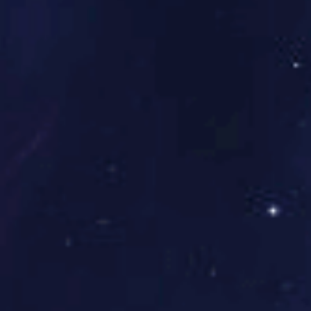
合被安排在9月末的联赛第六轮，恰逢欧冠小组赛前
夕，两队均以主力阵容出战。国家德比首回合则定于
12月18日，成为冬歇期前的压轴大戏。这些焦点战的
排期不仅影响联赛走势，更牵动着整个赛季的战术布
局与人员调配。
国家德比战术博弈
2019年两回合国家德比堪称近年最具技术含量的对
决。首回合在诺坎普的较量中，巴萨采用433阵型强
化中场控制，梅西与格列兹曼形成灵活换位。皇马则
祭出4231阵型，巴尔韦德与卡塞米罗组成双后腰屏
障，成功限制巴萨的进攻组织。双方0比0的比分背后
是战术执行的极致体现，维尼修斯的速度冲击与特尔
施特根的关键扑救成为比赛亮点。