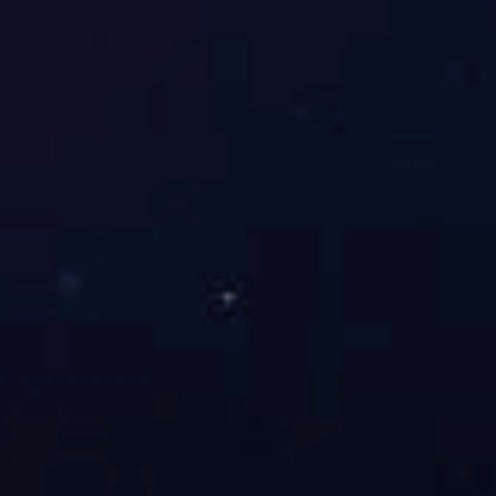
成都滑板队的意识变革与滑板文化
热榜精选
#1
#2
#3
英超一月度最佳主教
古代诗人与现代足球
20
练评选全纪录回
明星的奇妙联结
揭
2026-06-17
推荐
2026-07-23
推荐
2