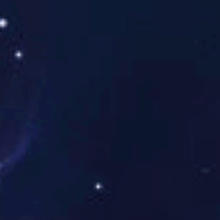
官，横跨九个月的赛程共进行38轮380场比赛。赛程
编排兼顾传统节日与欧战赛程，冬歇期设置在三周左
右，确保球员体能恢复。首轮即上演瓦伦西亚对阵皇
家社会的强强对话，收官战则安排多场事关冠军归属
和保级命运的关键战役，整体赛程设计既保证竞技公
平又充满商业考量。
赛程密集度方面，12月至次年1月形成魔鬼赛程，各
队需在40天内完成7轮联赛。这种安排对多线作战的
豪门球队形成严峻考验，巴萨在此期间出现明显状态
波动，而马竞凭借高效轮换保持积分优势。对于中下
游球队来说，圣诞赛程往往成为赛季转折点，部分保
级队通过针对性补强实现战绩反弹。
特殊时间节点的赛事安排颇具匠心。马德里德比首回