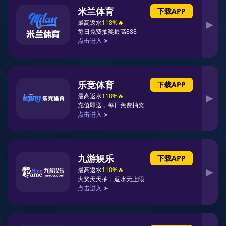
数据分析在液化天然气行业中的个
人能力提升与表现研究
2026-06-03 21:08
61 次阅读