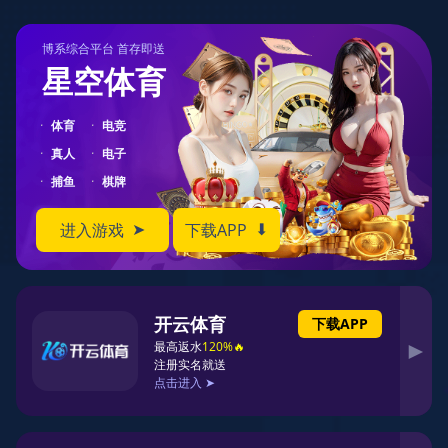
注册入口
全天更新 ·
hth华体会
赛事
实时同步
无论您身在何处，
hth华体会APP
为您带来高速、
高清、稳定的观赛体验。
下载客户端
网页端访问