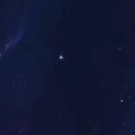
在当今信息技术飞速发展的时代，数据已经成为企业
决策的重要依据。在液化天然气行业，数据分析技能
不仅可以帮助企业提高生产效率，还能降低运营成
本。因此，掌握这一技能对于从业人员来说非常重
要。
首先，通过精准的数据分析，可以识别出市场趋势及
客户需求，从而制定更具针对性的业务策略。这一点
对于液化天然气行业尤为关键，因为市场波动频繁，
只有及时调整策略才能保持竞争优势。
其次，良好的数据分析能力还能够帮助从业者发现潜
在风险。例如，在设备运行过程中，通过对历史故障
数据的分析，可以提前预判设备可能出现的问题，从