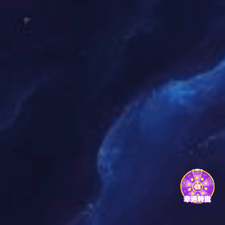
己的竞技水平。同时，这种反思也帮助她建立起较强
的抗压能力，使其能够在紧张局势下发挥出最佳状
态。
经过多次重要赛事洗礼后，杨丽对于比赛中的压力已
然游刃有余。当看到自己一步步走向辉煌时，那份自
豪感促使她继续向前，不断突破自我极限，实现更高
目标。
4、冠军背后的品质与价值观
作为一名羽毛球冠军，杨丽不仅仅依靠技术实力，更
是凭借独特的人格魅力赢得众人的尊敬。从小家境并
不富裕，但这并没有阻止她追求梦想，相反，让她更
加懂得珍惜机会，用实际行动证明努力的重要性。